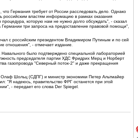
 что Германия требует от России расследовать дело. Однако
ть российским властям информацию в рамках оказания
процедура, которую нам не нужно долго обсуждать", - сказал
а Германии три запроса на предоставление правовой помощи",
ичал с российским президентом Владимиром Путиным и по сей
е отношения", - отмечает издание.
ра Навального было подтверждено специальной лабораторией
олжность председателя партии ХДС Фридрих Мерц и Норберт
ства газопровода "Северный поток-2" и даже прекращения
в Олаф Шольц (СДПГ) и министр экономики Петер Альтмайер
ил: "Я надеюсь, правительство ФРГ останется при этой
ии", - передает его слова Der Spiegel.