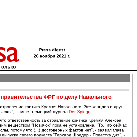
Press digest
26 ноября 2021 г.
только
 правительства ФРГ по делу Навального
 отравление критика Кремля Навального. Экс-канцлер и друг
мыслах", - пишет немецкий журнал
Der Spiegel
.
что ответственность за отравление критика Кремля Алексея
м веществом "Новичок" пока не установлена. "То, что сейчас
лы, потому что (...) достоверных фактов нет", - заявил глава
 выпуске своего подкаста "Герхард Шредер - Повестка дня", -