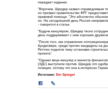
передает издание.
"Впрочем, Шредер назвал справедливым то,
он призвал правительство ФРГ предостави
правовой помощи. "Это абсолютно обычная 
он. На сегодняшний день Россия направил
- говорится в статье.
"Будучи канцлером, Шредер тесно сотрудн
день поддерживает с ним хорошие дружески
"После того, как отравление оппозиционе
бундесвера, среди прочих кандидаты на д
Реттген подняли тему остановки строитель
проекта".
"Однако вице-канцлер и министр финансо
(ХДС) выступили против. Шредер это одобр
позиции, потому что она в интересах Герман
Источник:
Der Spiegel