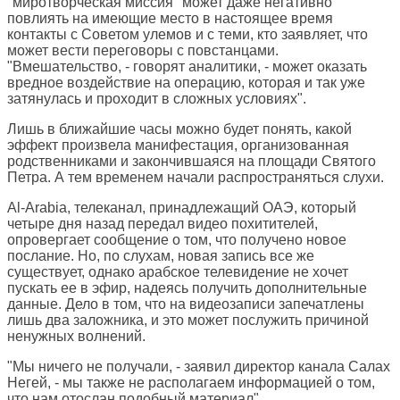
"миротворческая миссия" может даже негативно
повлиять на имеющие место в настоящее время
контакты с Советом улемов и с теми, кто заявляет, что
может вести переговоры с повстанцами.
"Вмешательство, - говорят аналитики, - может оказать
вредное воздействие на операцию, которая и так уже
затянулась и проходит в сложных условиях".
Лишь в ближайшие часы можно будет понять, какой
эффект произвела манифестация, организованная
родственниками и закончившаяся на площади Святого
Петра. А тем временем начали распространяться слухи.
Al-Arabia, телеканал, принадлежащий ОАЭ, который
четыре дня назад передал видео похитителей,
опровергает сообщение о том, что получено новое
послание. Но, по слухам, новая запись все же
существует, однако арабское телевидение не хочет
пускать ее в эфир, надеясь получить дополнительные
данные. Дело в том, что на видеозаписи запечатлены
лишь два заложника, и это может послужить причиной
ненужных волнений.
"Мы ничего не получали, - заявил директор канала Салах
Негей, - мы также не располагаем информацией о том,
что нам отослан подобный материал".