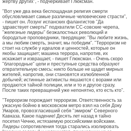
жертву других", - подчеркивает Глюксман.
"Вот уже два века беспощадная религия смерти
обусловливает самые различные человеческие страсти",
- пишет он. Лозунг испанских фалангистов "Да
здравствует смерть!" подхватили СС-совские черепа,
"железные лидеры" безжалостных революций и
бородатые проповедники, твердящие: "Вы любите жизнь,
а мы любим смерть, значит, мы победим". "Терроризм не
стоит на службе у идеалов и ценностей, которые он
якобы защищает; машина террора, напротив, их
искажает и извращает, - пишет Глюксман. - Очень скоро
"благородные" цели и преступные средства образуют
отвратительную смесь: никто больше не щадит мирных
жителей, напротив, они становятся излюбленной
добычей; истинные активисты якшаются с ворами или
продаются тайной полиции, или и то и другое сразу.
После таких превращений уже непонятно, кто есть кто".
"Терроризм порождает терроризм. Ответственность за
ужасную бойню в московском метро взял на себя Доку
Умаров, провозгласивший себя "эмиром" Северного
Кавказа. Какое падение! Десять лет назад я тайно
посетил Чечню, истязаемую российскими войсками.
Лидеры сопротивления тогда старались изолировать