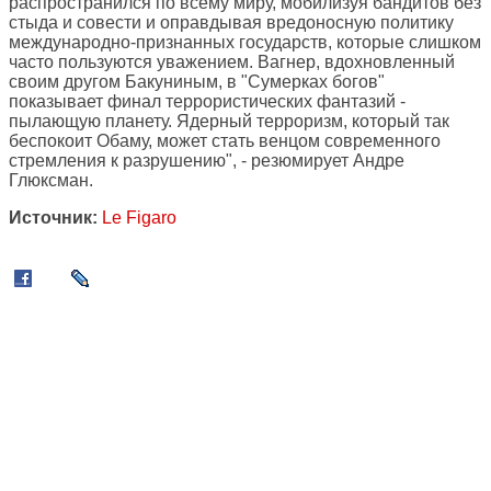
распространился по всему миру, мобилизуя бандитов без
стыда и совести и оправдывая вредоносную политику
международно-признанных государств, которые слишком
часто пользуются уважением. Вагнер, вдохновленный
своим другом Бакуниным, в "Сумерках богов"
показывает финал террористических фантазий -
пылающую планету. Ядерный терроризм, который так
беспокоит Обаму, может стать венцом современного
стремления к разрушению", - резюмирует Андре
Глюксман.
Источник:
Le Figaro