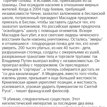
"горячие головы" и исламистов, приехавших из-за
границы. Они осуждали насилие в отношении мирных
жителей. Когда в 2004 году боевик, требующий
независимости Чечни, захватил заложников в бесланской
школе, потрясенный президент Масхадов предложил
приехать в Беслан, чтобы заставить сдаться тех, кто
захватил заложников. Но российская армия предпочла
"освободить" школу с помощью огнеметов. Вскоре
Масхадов был убит, и все светские лидеры чеченского
восстания были наконец уничтожены. Остались "эмиры"
и отчаявшиеся - плодородная почва для тех, кто хочет
умереть. 200 тысяч убитых, из них 40 тысяч - дети,
разрушенная столица, солдаты с ожерельями из ушей,
разорванные гранатами тела и торговля трупами: так
Владимир Путин выиграл войну с независимостью. Он
проиграл войну с терроризмом. Он преследовал
чеченцев в "сортирах", а теперь собирается достать их
"со дна канализации". А Медведев, вместо того чтобы
извлечь уроки, призывает к еще большей жестокости.
Кремлевская армия укрепляет позиции, и жестокость
усиливается, угрожая ударить бумерангом по Святой
Руси", - пишет французский философ.
"Я убиваю, следовательно существую. Этот
нигилистический императив за последние два века