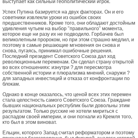
выступает как сильный геополитический игрок.
Успех Путина базируется на двух факторах. Он и его
советники извлекли уроки из ошибок своих
предшественников. Кроме того, они обладают достойным
удивления чутьем на выбор "правильного" момента,
которое еще ни разу их не подводило. Горбачев был
великолепным пророком, но при этом страшно медлил, и
поэтому в самые решающие мгновения он снова и
снова, пугаясь, принимал ошибочные решения.
Последний президент Советского Союза дал ход
революционным переменам. Он сделал страну открытой
во всех отношениях: изнутри ? для пересмотра
собственной истории и плюрализма мнений, снаружи ?
для западных инвестиций и отказа от конфронтации по
блокам.
Однако в конце оказалось, что ценой всех этих перемен
стала целостность самого Советского Союза. Граждане
бывших национальных республик были довольны этим
результатом. Только русские не хотели мириться с
распадом своей империи, и они погнали из Кремля того,
кто был в этом виноват.
Ельцин, которого Запад считал реформатором и поэтому