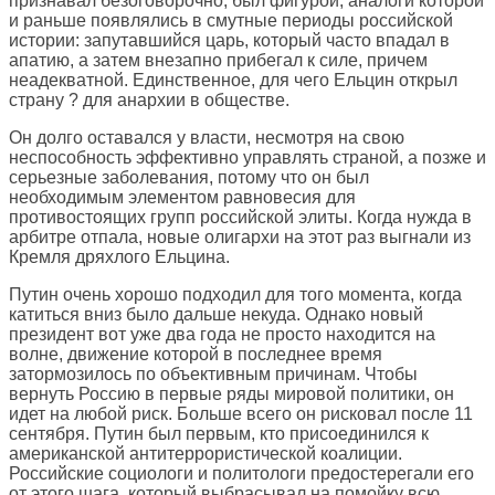
признавал безоговорочно, был фигурой, аналоги которой
и раньше появлялись в смутные периоды российской
истории: запутавшийся царь, который часто впадал в
апатию, а затем внезапно прибегал к силе, причем
неадекватной. Единственное, для чего Ельцин открыл
страну ? для анархии в обществе.
Он долго оставался у власти, несмотря на свою
неспособность эффективно управлять страной, а позже и
серьезные заболевания, потому что он был
необходимым элементом равновесия для
противостоящих групп российской элиты. Когда нужда в
арбитре отпала, новые олигархи на этот раз выгнали из
Кремля дряхлого Ельцина.
Путин очень хорошо подходил для того момента, когда
катиться вниз было дальше некуда. Однако новый
президент вот уже два года не просто находится на
волне, движение которой в последнее время
затормозилось по объективным причинам. Чтобы
вернуть Россию в первые ряды мировой политики, он
идет на любой риск. Больше всего он рисковал после 11
сентября. Путин был первым, кто присоединился к
американской антитеррористической коалиции.
Российские социологи и политологи предостерегали его
от этого шага, который выбрасывал на помойку всю