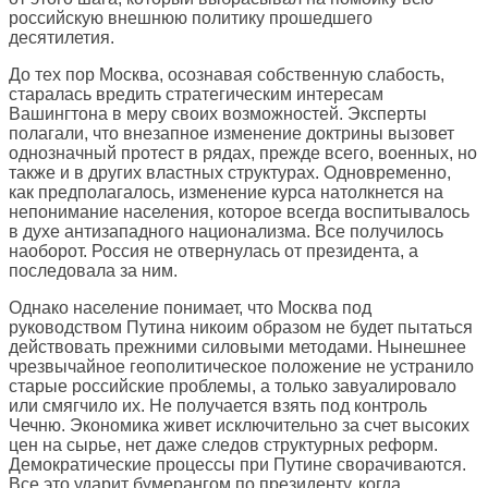
российскую внешнюю политику прошедшего
десятилетия.
До тех пор Москва, осознавая собственную слабость,
старалась вредить стратегическим интересам
Вашингтона в меру своих возможностей. Эксперты
полагали, что внезапное изменение доктрины вызовет
однозначный протест в рядах, прежде всего, военных, но
также и в других властных структурах. Одновременно,
как предполагалось, изменение курса натолкнется на
непонимание населения, которое всегда воспитывалось
в духе антизападного национализма. Все получилось
наоборот. Россия не отвернулась от президента, а
последовала за ним.
Однако население понимает, что Москва под
руководством Путина никоим образом не будет пытаться
действовать прежними силовыми методами. Нынешнее
чрезвычайное геополитическое положение не устранило
старые российские проблемы, а только завуалировало
или смягчило их. Не получается взять под контроль
Чечню. Экономика живет исключительно за счет высоких
цен на сырье, нет даже следов структурных реформ.
Демократические процессы при Путине сворачиваются.
Все это ударит бумерангом по президенту, когда