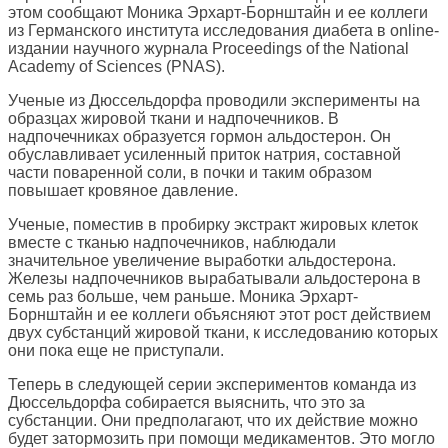
этом сообщают Моника Эрхарт-Борнштайн и ее коллеги
из Германского института исследования диабета в online-
издании научного журнала Proceedings of the National
Academy of Sciences (PNAS).
Ученые из Дюссельдорфа проводили эксперименты на
образцах жировой ткани и надпочечников. В
надпочечниках образуется гормон альдостерон. Он
обуславливает усиленный приток натрия, составной
части поваренной соли, в почки и таким образом
повышает кровяное давление.
Ученые, поместив в пробирку экстракт жировых клеток
вместе с тканью надпочечников, наблюдали
значительное увеличение выработки альдостерона.
Железы надпочечников вырабатывали альдостерона в
семь раз больше, чем раньше. Моника Эрхарт-
Борнштайн и ее коллеги объясняют этот рост действием
двух субстанций жировой ткани, к исследованию которых
они пока еще не приступали.
Теперь в следующей серии экспериментов команда из
Дюссельдорфа собирается выяснить, что это за
субстанции. Они предполагают, что их действие можно
будет затормозить при помощи медикаментов. Это могло