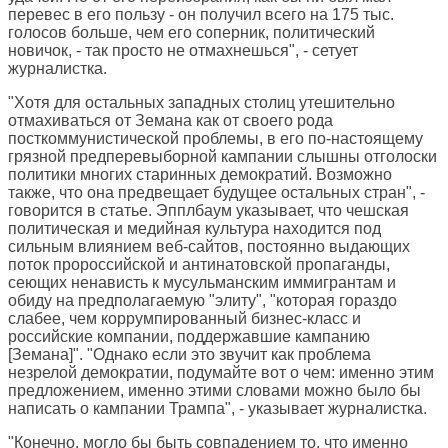
перевес в его пользу - он получил всего на 175 тыс.
голосов больше, чем его соперник, политический
новичок, - так просто не отмахнешься", - сетует
журналистка.
"Хотя для остальных западных столиц утешительно
отмахиваться от Земана как от своего рода
посткоммунистической проблемы, в его по-настоящему
грязной предперевыборной кампании слышны отголоски
политики многих старинных демократий. Возможно
также, что она предвещает будущее остальных стран", -
говорится в статье. Эпплбаум указывает, что чешская
политическая и медийная культура находится под
сильным влиянием веб-сайтов, постоянно выдающих
поток пророссийской и антинатовской пропаганды,
сеющих ненависть к мусульманским иммигрантам и
обиду на предполагаемую "элиту", "которая гораздо
слабее, чем коррумпированный бизнес-класс и
российские компании, поддержавшие кампанию
[Земана]". "Однако если это звучит как проблема
незрелой демократии, подумайте вот о чем: именно этим
предложением, именно этими словами можно было бы
написать о кампании Трампа", - указывает журналистка.
"Конечно, могло бы быть совпадением то, что именно