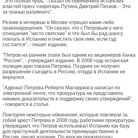
"Это полная чушь, - сказал об обвинениях испанских
властей пресс-секретарь Путина Дмитрий Песков. - Это
за гранью разумного".
Резник в интервью в Москве отрицал какие-либо
правонарушения. "Он сказал, что с Петровым у него
отношения "чисто светские" и что был бы рад шансу
поехать в Испанию и очистить свое имя, если суд
состоится", - пишет издание.
"Петров на раннем этапе был одним из акционеров банка
"Россия", - утверждает издание. В 2008 году испанская
полиция арестовала Петрова. Позднее он получил
разрешение съездить в Россию, откуда в Испанию не
вернулся.
"Адвокат Петрова Роберто Масорриага написал по
электронной почте, что прокуратура не представила
никаких доказательств в поддержку своих утверждений",
- говорится в статье.
Повторяя некоторые обвинения, которые повлекли за
собой арест Петрова в 2008 году, работники прокуратуры
утверждают, что Петров использовал Испанию как базу
для преступной деятельности преимущественно в
России, пишет издание. По версии прокуратуры,