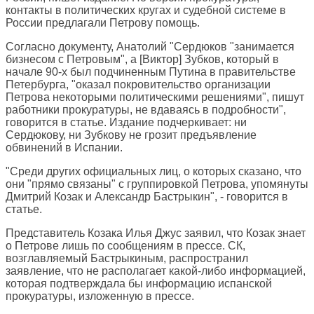
контакты в политических кругах и судебной системе в
России предлагали Петрову помощь.
Согласно документу, Анатолий "Сердюков "занимается
бизнесом с Петровым", а [Виктор] Зубков, который в
начале 90-х был подчиненным Путина в правительстве
Петербурга, "оказал покровительство организации
Петрова некоторыми политическими решениями", пишут
работники прокуратуры, не вдаваясь в подробности",
говорится в статье. Издание подчеркивает: ни
Сердюкову, ни Зубкову не грозит предъявление
обвинений в Испании.
"Среди других официальных лиц, о которых сказано, что
они "прямо связаны" с группировкой Петрова, упомянуты
Дмитрий Козак и Александр Бастрыкин", - говорится в
статье.
Представитель Козака Илья Джус заявил, что Козак знает
о Петрове лишь по сообщениям в прессе. СК,
возглавляемый Бастрыкиным, распространил
заявление, что не располагает какой-либо информацией,
которая подтверждала бы информацию испанской
прокуратуры, изложенную в прессе.