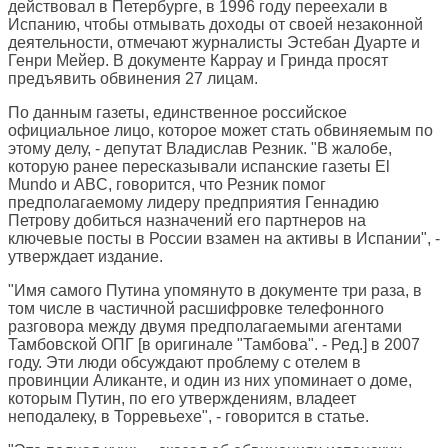
действовал в Петербурге, в 1996 году переехали в
Испанию, чтобы отмывать доходы от своей незаконной
деятельности, отмечают журналисты Эстебан Дуарте и
Генри Мейер. В документе Каррау и Гринда просят
предъявить обвинения 27 лицам.
По данным газеты, единственное российское
официальное лицо, которое может стать обвиняемым по
этому делу, - депутат Владислав Резник. "В жалобе,
которую ранее пересказывали испанские газеты El
Mundo и ABC, говорится, что Резник помог
предполагаемому лидеру предприятия Геннадию
Петрову добиться назначений его партнеров на
ключевые посты в России взамен на активы в Испании", -
утверждает издание.
"Имя самого Путина упомянуто в документе три раза, в
том числе в частичной расшифровке телефонного
разговора между двумя предполагаемыми агентами
Тамбовской ОПГ [в оригинале "Тамбова". - Ред.] в 2007
году. Эти люди обсуждают проблему с отелем в
провинции Аликанте, и один из них упоминает о доме,
которым Путин, по его утверждениям, владеет
неподалеку, в Торревьехе", - говорится в статье.