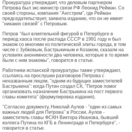
Прокуратура утверждает, что деловым партнером
Петрова был экс-министр связи РФ Леонид Рейман. Со
своей стороны, компания "Ангстрем", где Рейман
председательствует, заявила изданию, что он не имеет
"никаких связей" с Петровым.
Петров "был влиятельной фигурой в Петербурге в
период хаоса после распада СССР в 1991 году и был
знаком со многими из политической элиты города, в том
числе с Зубковым, Бастрыкиным и Козаком, сказали на
условиях анонимности два человека, которые в то время
были с ним знакомы", говорится в статье.
Работники испанской прокуратуры также утверждают,
ссылаясь на прослушки разговоров Петрова с
неназванным лицом, "одним из будущих заместителей
Бастрыкина": когда Путин создал СК, "Петров помог
организовать назначение Бастрыкина на пост первого
главы комитета" (формулировка издания).
"Согласно документу, Николай Аулов - "один из самых
важных людей для Петрова" в России. Аулов -
заместитель главы ФСКН Виктора Иванова, бывший
коллега Путина по КГБ в Ленинграде и Петербурге", -
говорится в статье.