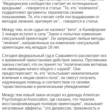
"Медицинское сообщество считает их потенциально
вредными", - говорится в статье. "Те, кто "излечился",
подкрепляют аргументы терапевтов своими
показаниями. Те, кто считает себя пострадавшими от
методов лечения, критикует их", - говорится в статье.
Между тем, если судьи не наложат "вето", в Калифорнии
1 января вступит в силу "Закон о попытках изменения
сексуальной ориентации". Он запрещает любые методы
"лечения", направленные на изменение сексуальной
ориентации лиц младше 18 лет.
Сегодня федеральный суд в Сакраменто рассмотрит иск
о временной приостановке действия закона. Противники
закона считают, что он принят по "политическим мотивам,
не имеющим ничего общего с наукой". Они
предостерегают: те, кто "испытывает нежелательное
влечение к лицам своего пола", не смогут получить
надлежащую помощь в соответствии со своими
"нравственными и религиозными убеждениями".
Между тем новый закон исходит из доклада American
Psychological Association, где сказано, что терапия,
восстанавливающая половую ориентацию", оказывает
негативные эффекты: "это депрессия, тревожность и