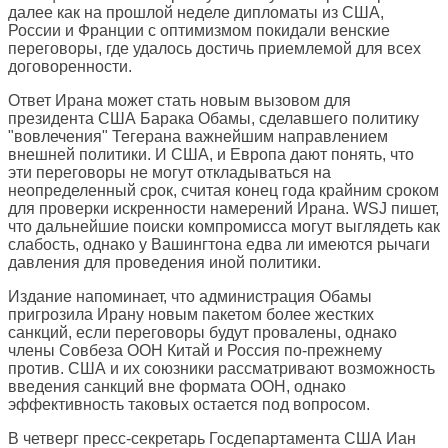
далее как на прошлой неделе дипломаты из США,
России и Франции с оптимизмом покидали венские
переговоры, где удалось достичь приемлемой для всех
договоренности.
Ответ Ирана может стать новым вызовом для
президента США Барака Обамы, сделавшего политику
"вовлечения" Тегерана важнейшим направлением
внешней политики. И США, и Европа дают понять, что
эти переговоры не могут откладываться на
неопределенный срок, считая конец года крайним сроком
для проверки искренности намерений Ирана. WSJ пишет,
что дальнейшие поиски компромисса могут выглядеть как
слабость, однако у Вашингтона едва ли имеются рычаги
давления для проведения иной политики.
Издание напоминает, что администрация Обамы
пригрозила Ирану новым пакетом более жестких
санкций, если переговоры будут провалены, однако
члены Совбеза ООН Китай и Россия по-прежнему
против. США и их союзники рассматривают возможность
введения санкций вне формата ООН, однако
эффективность таковых остается под вопросом.
В четверг пресс-секретарь Госдепартамента США Иан