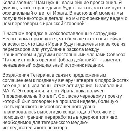
Келли заявил: "Нам нужны дальнейшие прояснения. Я
думаю, также справедливо будет сказать, что нам нужен
официальный ответ от Ирана. В настоящий момент мы
получили некоторые детали, но мы по-прежнему ведем о
нем переговоры с иранской стороной".
В частном порядке высокопоставленные сотрудники
Белого дома признаются, что больше всего они сейчас
опасаются, что шаги Ирана будут нацелены на выход из
переговоров или углубление раскола между
Вашингтоном и другими постоянными членами Совбеза.
"Таков их modus operandi (образ действий)", - заметил
неназванный официальный источник издания.
Возражения Тегерана в связи с предложенным
соглашением к позднему вечеру четверга в подробностях
все еще не были ясны, отмечает издание. В заявлении
МАГАТЭ говорится, что от Ирана пока получен
"первоначальный ответ". Согласно черновому проекту,
который был оговорен на прошлой неделе, большую
часть иранского низкообогащенного урана
планировалось вывезти до конца года в Россию и с
помощью Франции переработать в ядерное топливо,
необходимое для тегеранского медико-
исследовательского реактора.