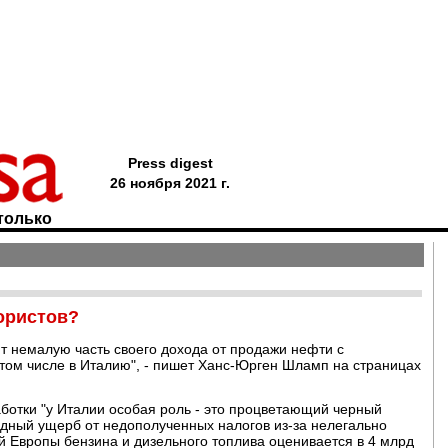
Press digest
26 ноября 2021 г.
только
ористов?
т немалую часть своего дохода от продажи нефти с
 том числе в Италию", - пишет Ханс-Юрген Шламп на страницах
ботки "у Италии особая роль - это процветающий черный
годный ущерб от недополученных налогов из-за нелегально
й Европы бензина и дизельного топлива оценивается в 4 млрд