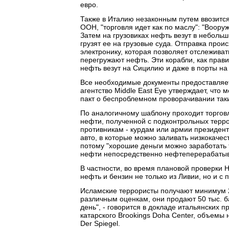
евро.
Также в Италию незаконным путем ввозитс
ООН, "торговля идет как по маслу": "Воор
Затем на грузовиках нефть везут в неболь
грузят ее на грузовые суда. Отправка прои
электронику, которая позволяет отслеживат
перегружают нефть. Эти корабли, как прави
нефть везут на Сицилию и даже в порты на с
Все необходимые документы предоставляе
агентство Middle East Eye утверждает, что
пакт о беспроблемном проворачивании таки
По аналогичному шаблону проходит торговл
нефти, полученной с подконтрольных терро
противникам - курдам или армии президент
авто, в которые можно заливать низкокачес
потому "хорошие деньги можно заработать 
нефти непосредственно нефтеперерабатыв
В частности, во время плановой проверки
нефть и бензин не только из Ливии, но и с
Исламские террористы получают минимум 20-
различным оценкам, они продают 50 тыс. б
день", - говорится в докладе итальянских 
катарского Brookings Doha Center, объемы
Der Spiegel.