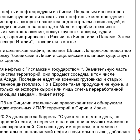
я нефть и нефтепродукты из Ливии. По данным инспекторов
уженные группировки захватывают нефтяные месторождения.
шие порты, которые находятся под контролем своих людей, и
сходит ночью, а на подходе к Мальте корабли отключают
ь их местоположение, и ждут крупные танкеры, куда и
ло, зарегистрированы в России, на Кипре или в Панаме. Затем
евере Италии", - говорится в статье.
т итальянская мафия, поясняет Шламп. Лондонское новостное
 между "боевиками в Ливии и сицилийскими кланами существует
х сделок".
я нефтью с "Исламским государством"*. Значительную часть
ристам территорий, они продают соседям, в том числе
а Асада. Последние ездят на военных грузовиках и старых
твенное дизтопливо. Но в Европе такая продукция не нужна, и
только на экспорте сырой или лишь слегка переработанной
ающим заводам", пишет автор.
 НПЗ на Сицилии итальянские правоохранители обнаружили
 подконтрольных ИГИЛ* территорий в Сирии и Ираке.
25 долларов за баррель. "С учетом того, что в день, по
аррелей нефти, в пересчете на евро они получают миллион в
правоохранителей. Согласно другим оценкам, в том числе
 нелегально поставляемой нефти значительно выше, добавляет