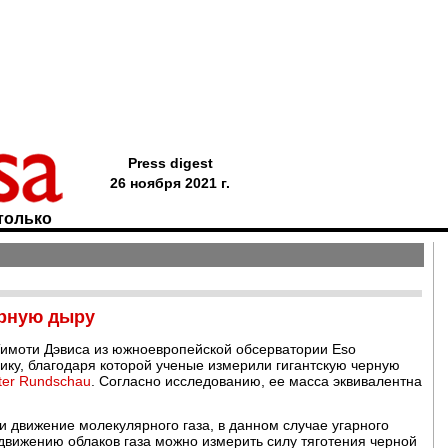
Press digest
26 ноября 2021 г.
только
ерную дыру
Тимоти Дэвиса из южноевропейской обсерватории Eso
ику, благодаря которой ученые измерили гигантскую черную
ter Rundschau
. Согласно исследованию, ее масса эквивалентна
и движение молекулярного газа, в данном случае угарного
 движению облаков газа можно измерить силу тяготения черной