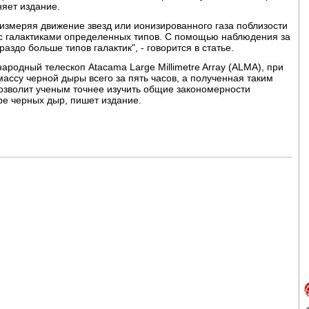
няет издание.
измеряя движение звезд или ионизированного газа поблизости
о с галактиками определенных типов. С помощью наблюдения за
здо больше типов галактик", - говорится в статье.
родный телескоп Atacama Large Millimetre Array (ALMA), при
ассу черной дыры всего за пять часов, а полученная таким
волит ученым точнее изучить общие закономерности
ре черных дыр, пишет издание.