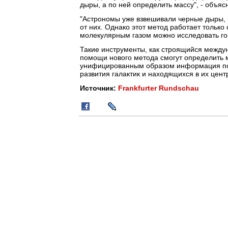
дыры, а по ней определить массу", - объяс
"Астрономы уже взвешивали черные дыры, 
от них. Однако этот метод работает тольк
молекулярным газом можно исследовать гора
Такие инструменты, как строящийся междуна
помощи нового метода смогут определить м
унифицированным образом информация поз
развития галактик и находящихся в их цент
Источник:
Frankfurter Rundschau