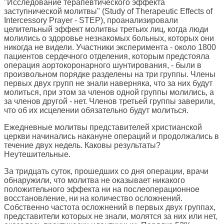
"Исследование терапевтического эффекта
заступнической молитвы" (Study of Therapeutic Effects of
Intercessory Prayer - STEP), проанализировали
целительный эффект молитвы третьих лиц, когда люди
молились о здоровье незнакомых больных, которых они
никогда не видели. Участники эксперимента - около 1800
пациентов сердечного отделения, которым предстояла
операция аортокоронарного шунтирования, - были в
произвольном порядке разделены на три группы. Члены
первых двух групп не знали наверняка, что за них будут
молиться, при этом за членов одной группы молились, а
за членов другой - нет. Членов третьей группы заверили,
что об их исцелении обязательно будут молиться.
Ежедневные молитвы представителей христианской
церкви начинались накануне операций и продолжались в
течение двух недель. Каковы результаты?
Неутешительные.
За тридцать суток, прошедших со дня операции, врачи
обнаружили, что молитва не оказывает никакого
положительного эффекта ни на послеоперационное
восстановление, ни на количество осложнений.
Собственно частота осложнений в первых двух группах,
представители которых не знали, молятся за них или нет,