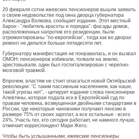
20 февраля сотни ижевских пенсионеров вышли заявить
о своем недовольстве под окна дворца губернатора
Александра Волкова, сообщает издание. Этот местный
барон - "любитель красоты и порядка": фасады домов,
расположенных напротив его резиденции, были
отремонтированы "по-европейски", тогда как во дворах
ремонт не делался больше пятидесяти лет.
Губернатору манифестация не понравилась, и он вызвал
ОМОН: пенсионеров избивали, толкали на землю,
арестовывали, один был госпитализирован с черепно-
мозговой травмой.
Впрочем, властям не стоит опасаться новой Октябрьской
революции: "С таким пассивным населением, как наше,
такой угрозы нет", - цитирует издание слова пенсионерки
Алевтины, которая подала иск в Европейский суд по
правам человека, возмущенная двойными стандартами в
России, где некоторые чиновники получают пенсию в
размере 75% от своих зарплат, а все остальные - всего
24%. Участь тех, кто сегодня работает, не намного лучше,
отмечает корреспондент Мари Жего.
Чтобы быть услышанными, ижевские пенсионеры