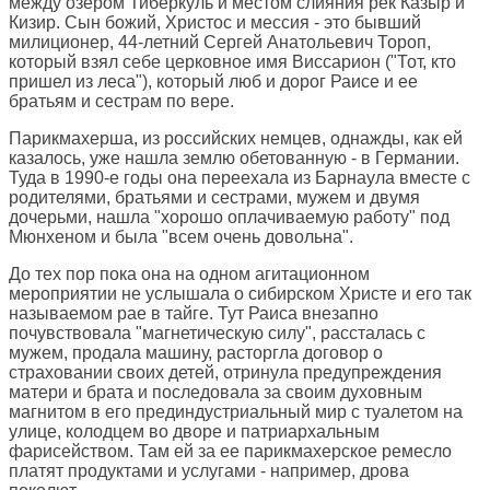
между озером Тиберкуль и местом слияния рек Казыр и
Кизир. Сын божий, Христос и мессия - это бывший
милиционер, 44-летний Сергей Анатольевич Тороп,
который взял себе церковное имя Виссарион ("Тот, кто
пришел из леса"), который люб и дорог Раисе и ее
братьям и сестрам по вере.
Парикмахерша, из российских немцев, однажды, как ей
казалось, уже нашла землю обетованную - в Германии.
Туда в 1990-е годы она переехала из Барнаула вместе с
родителями, братьями и сестрами, мужем и двумя
дочерьми, нашла "хорошо оплачиваемую работу" под
Мюнхеном и была "всем очень довольна".
До тех пор пока она на одном агитационном
мероприятии не услышала о сибирском Христе и его так
называемом рае в тайге. Тут Раиса внезапно
почувствовала "магнетическую силу", рассталась с
мужем, продала машину, расторгла договор о
страховании своих детей, отринула предупреждения
матери и брата и последовала за своим духовным
магнитом в его прединдустриальный мир с туалетом на
улице, колодцем во дворе и патриархальным
фарисейством. Там ей за ее парикмахерское ремесло
платят продуктами и услугами - например, дрова