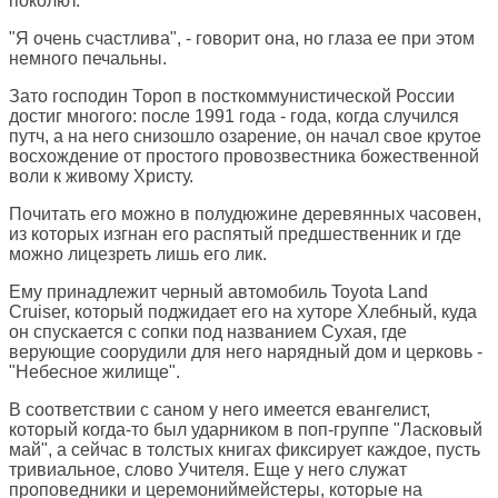
поколют.
"Я очень счастлива", - говорит она, но глаза ее при этом
немного печальны.
Зато господин Тороп в посткоммунистической России
достиг многого: после 1991 года - года, когда случился
путч, а на него снизошло озарение, он начал свое крутое
восхождение от простого провозвестника божественной
воли к живому Христу.
Почитать его можно в полудюжине деревянных часовен,
из которых изгнан его распятый предшественник и где
можно лицезреть лишь его лик.
Ему принадлежит черный автомобиль Toyota Land
Cruiser, который поджидает его на хуторе Хлебный, куда
он спускается с сопки под названием Сухая, где
верующие соорудили для него нарядный дом и церковь -
"Небесное жилище".
В соответствии с саном у него имеется евангелист,
который когда-то был ударником в поп-группе "Ласковый
май", а сейчас в толстых книгах фиксирует каждое, пусть
тривиальное, слово Учителя. Еще у него служат
проповедники и церемониймейстеры, которые на