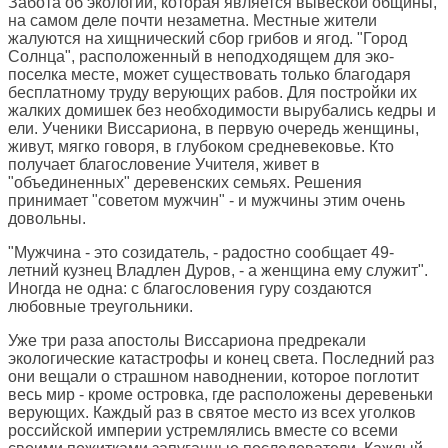
Забота об экологии, которая является вывеской общины,
на самом деле почти незаметна. Местные жители
жалуются на хищнический сбор грибов и ягод. "Город
Солнца", расположенный в неподходящем для эко-
поселка месте, может существовать только благодаря
бесплатному труду верующих рабов. Для постройки их
жалких домишек без необходимости вырубались кедры и
ели. Ученики Виссариона, в первую очередь женщины,
живут, мягко говоря, в глубоком средневековье. Кто
получает благословение Учителя, живет в
"объединенных" деревенских семьях. Решения
принимает "советом мужчин" - и мужчины этим очень
довольны.
"Мужчина - это созидатель, - радостно сообщает 49-
летний кузнец Владлен Дуров, - а женщина ему служит".
Иногда не одна: с благословения гуру создаются
любовные треугольники.
Уже три раза апостолы Виссариона предрекали
экологические катастрофы и конец света. Последний раз
они вещали о страшном наводнении, которое поглотит
весь мир - кроме островка, где расположены деревеньки
верующих. Каждый раз в святое место из всех уголков
российской империи устремлялись вместе со всеми