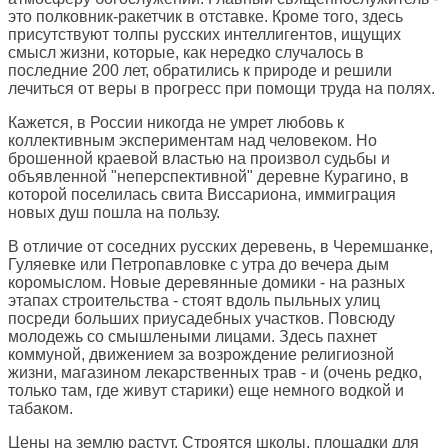
это полковник-ракетчик в отставке. Кроме того, здесь
присутствуют толпы русских интеллигентов, ищущих
смысл жизни, которые, как нередко случалось в
последние 200 лет, обратились к природе и решили
лечиться от веры в прогресс при помощи труда на полях.
Кажется, в России никогда не умрет любовь к
коллективным экспериментам над человеком. Но
брошенной краевой властью на произвол судьбы и
объявленной "неперспективной" деревне Курагино, в
которой поселилась свита Виссариона, иммиграция
новых душ пошла на пользу.
В отличие от соседних русских деревень, в Черемшанке,
Гуляевке или Петропавловке с утра до вечера дым
коромыслом. Новые деревянные домики - на разных
этапах строительства - стоят вдоль пыльных улиц
посреди больших приусадебных участков. Повсюду
молодежь со смышлеными лицами. Здесь пахнет
коммуной, движением за возрождение религиозной
жизни, магазином лекарственных трав - и (очень редко,
только там, где живут старики) еще немного водкой и
табаком.
Цены на землю растут. Строятся школы, площадки для