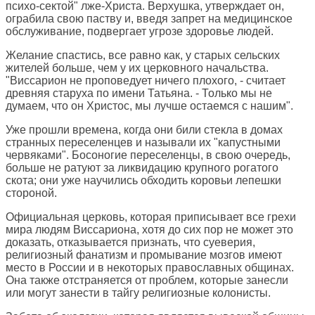
психо-сектой" лже-Христа. Верхушка, утверждает он,
ограбила свою паству и, введя запрет на медицинское
обслуживание, подвергает угрозе здоровье людей.
Желание спастись, все равно как, у старых сельских
жителей больше, чем у их церковного начальства.
"Виссарион не проповедует ничего плохого, - считает
древняя старуха по имени Татьяна. - Только мы не
думаем, что он Христос, мы лучше остаемся с нашим".
Уже прошли времена, когда они били стекла в домах
странных переселенцев и называли их "капустными
червяками". Босоногие переселенцы, в свою очередь,
больше не ратуют за ликвидацию крупного рогатого
скота; они уже научились обходить коровьи лепешки
стороной.
Официальная церковь, которая приписывает все грехи
мира людям Виссариона, хотя до сих пор не может это
доказать, отказывается признать, что суеверия,
религиозный фанатизм и промывание мозгов имеют
место в России и в некоторых православных общинах.
Она также отстраняется от проблем, которые занесли
или могут занести в тайгу религиозные колонисты.