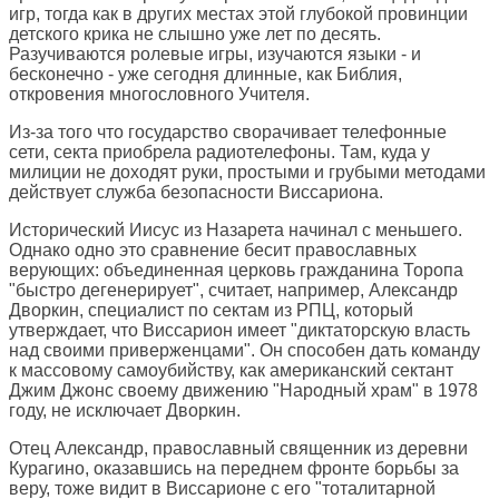
игр, тогда как в других местах этой глубокой провинции
детского крика не слышно уже лет по десять.
Разучиваются ролевые игры, изучаются языки - и
бесконечно - уже сегодня длинные, как Библия,
откровения многословного Учителя.
Из-за того что государство сворачивает телефонные
сети, секта приобрела радиотелефоны. Там, куда у
милиции не доходят руки, простыми и грубыми методами
действует служба безопасности Виссариона.
Исторический Иисус из Назарета начинал с меньшего.
Однако одно это сравнение бесит православных
верующих: объединенная церковь гражданина Торопа
"быстро дегенерирует", считает, например, Александр
Дворкин, специалист по сектам из РПЦ, который
утверждает, что Виссарион имеет "диктаторскую власть
над своими приверженцами". Он способен дать команду
к массовому самоубийству, как американский сектант
Джим Джонс своему движению "Народный храм" в 1978
году, не исключает Дворкин.
Отец Александр, православный священник из деревни
Курагино, оказавшись на переднем фронте борьбы за
веру, тоже видит в Виссарионе с его "тоталитарной