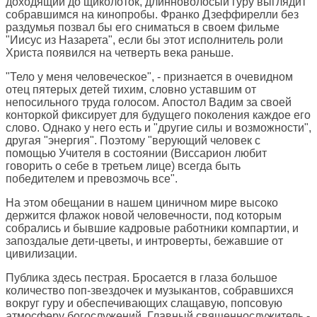
доходящий до щиколоток, длинноволосый гуру выглядит
собравшимся на кинопробы. Франко Дзеффирелли без
раздумья позвал бы его сниматься в своем фильме
"Иисус из Назарета", если бы этот исполнитель роли
Христа появился на четверть века раньше.
"Тело у меня человеческое", - признается в очевидном
отец пятерых детей тихим, словно уставшим от
непосильного труда голосом. Апостол Вадим за своей
конторкой фиксирует для будущего поколения каждое его
слово. Однако у него есть и "другие силы и возможности",
другая "энергия". Поэтому "верующий человек с
помощью Учителя в состоянии (Виссарион любит
говорить о себе в третьем лице) всегда быть
победителем и превозмочь все".
На этом обещании в нашем циничном мире высоко
держится флажок новой человечности, под которым
собрались и бывшие кадровые работники компартии, и
запоздалые дети-цветы, и интроверты, бежавшие от
цивилизации.
Публика здесь пестрая. Бросается в глаза большое
количество поп-звездочек и музыкантов, собравшихся
вокруг гуру и обеспечивающих слащавую, попсовую
атмосферу богослужений. Главный священнослужитель -