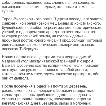
собственных празднествах, словно на поп-концерте,
насаждают всяческие водные, огненные и земляные
культы.
Тороп-Виссарион - это глава "Церкви последнего завета",
синкретичной религиозной мешанины из христианского,
буддийского, первобытно-религиозного и эзотерического
учений, и одновременно арендатор нескольких сотен
гектаров российской земли, на которых должен
пробиться росток нового мира - "Город солнца", который
еще называется экологическим экспериментальным
поселком Тиберкуль.
Новая паства все еще стремится в непроходимый
медвежий угол между казахской границей и озером
Байкал. Особенно охотно их принимают, если приходят
не с пустыми руками, а приносят с собой деньги,
которые, тем не менее, здесь положено презирать, ибо
они от дьявола.
После поселения в одной из почти 50 деревень,
расположенных на площади в 30 тысяч квадратных
километров, вновь прибывшие должны следовать
строгим канонам: наивность, послушание, строгая
вегетарианская диета без мяса, рыбы и молочных