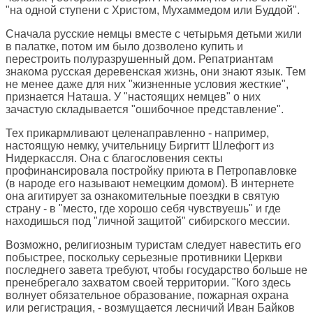
"на одной ступени с Христом, Мухаммедом или Буддой".
Сначала русские немцы вместе с четырьмя детьми жили
в палатке, потом им было дозволено купить и
перестроить полуразрушенный дом. Репатриантам
знакома русская деревенская жизнь, они знают язык. Тем
не менее даже для них "жизненные условия жесткие",
признается Наташа. У "настоящих немцев" о них
зачастую складывается "ошибочное представление".
Тех прикармливают целенаправленно - например,
настоящую немку, учительницу Биргитт Шлефогт из
Нидеркассля. Она с благословения секты
профинансировала постройку приюта в Петропавловке
(в народе его называют немецким домом). В интернете
она агитирует за ознакомительные поездки в святую
страну - в "место, где хорошо себя чувствуешь" и где
находишься под "личной защитой" сибирского мессии.
Возможно, религиозным туристам следует навестить его
побыстрее, поскольку серьезные противники Церкви
последнего завета требуют, чтобы государство больше не
пренебрегало захватом своей территории. "Кого здесь
волнует обязательное образование, пожарная охрана
или регистрация, - возмущается лесничий Иван Байков