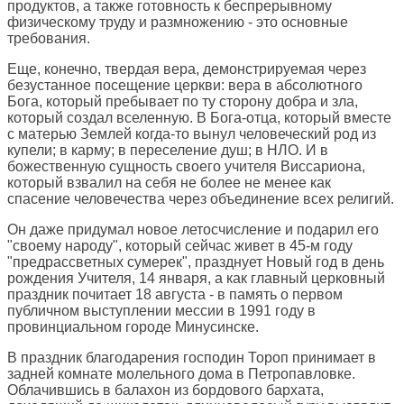
продуктов, а также готовность к беспрерывному
физическому труду и размножению - это основные
требования.
Еще, конечно, твердая вера, демонстрируемая через
безустанное посещение церкви: вера в абсолютного
Бога, который пребывает по ту сторону добра и зла,
который создал вселенную. В Бога-отца, который вместе
с матерью Землей когда-то вынул человеческий род из
купели; в карму; в переселение душ; в НЛО. И в
божественную сущность своего учителя Виссариона,
который взвалил на себя не более не менее как
спасение человечества через объединение всех религий.
Он даже придумал новое летосчисление и подарил его
"своему народу", который сейчас живет в 45-м году
"предрассветных сумерек", празднует Новый год в день
рождения Учителя, 14 января, а как главный церковный
праздник почитает 18 августа - в память о первом
публичном выступлении мессии в 1991 году в
провинциальном городе Минусинске.
В праздник благодарения господин Тороп принимает в
задней комнате молельного дома в Петропавловке.
Облачившись в балахон из бордового бархата,