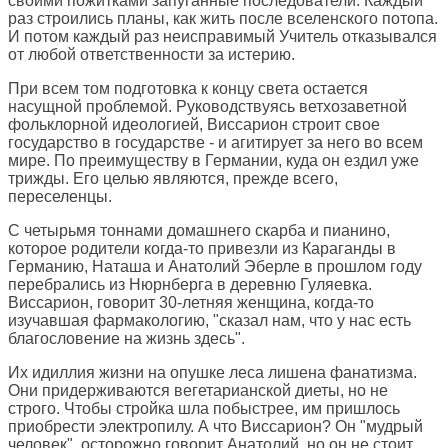
своими пожитками запуганные последователи. Каждый
раз строились планы, как жить после вселенского потопа.
И потом каждый раз неисправимый Учитель отказывался
от любой ответственности за истерию.
При всем том подготовка к концу света остается
насущной проблемой. Руководствуясь ветхозаветной
фольклорной идеологией, Виссарион строит свое
государство в государстве - и агитирует за него во всем
мире. По преимуществу в Германии, куда он ездил уже
трижды. Его целью являются, прежде всего,
переселенцы.
С четырьмя тоннами домашнего скарба и пианино,
которое родители когда-то привезли из Караганды в
Германию, Наташа и Анатолий Эберле в прошлом году
перебрались из Нюрнберга в деревню Гуляевка.
Виссарион, говорит 30-летняя женщина, когда-то
изучавшая фармакологию, "сказал нам, что у нас есть
благословение на жизнь здесь".
Их идиллия жизни на опушке леса лишена фанатизма.
Они придерживаются вегетарианской диеты, но не
строго. Чтобы стройка шла побыстрее, им пришлось
приобрести электропилу. А что Виссарион? Он "мудрый
человек", осторожно говорит Анатолий, но он не стоит