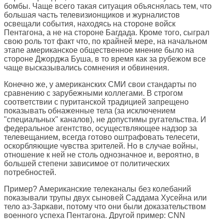
бомбы. Чаще всего такая ситуация объяснялась тем, что
большая часть телевизионщиков и журналистов
освещали события, находясь на стороне войск
Пентагона, а не на стороне Багдада. Кроме того, сыграл
свою роль тот факт что, по крайней мере, на начальном
этапе американское общественное мнение было на
стороне Джорджа Буша, в то время как за рубежом все
чаще высказывались сомнения и обвинения.
Конечно же, у американских СМИ свои стандарты по
сравнению с зарубежными коллегами. В строгом
соответствии с пуританской традицией запрещено
показывать обнаженные тела (за исключением
"специальных" каналов), не допустимы ругательства. И
федеральное агентство, осуществляющее надзор за
телевещанием, всегда готово оштрафовать телесети,
оскорбляющие чувства зрителей. Но в случае войны,
отношение к ней не столь однозначное и, вероятно, в
большей степени зависимое от политических
потребностей.
Пример? Американские телеканалы без колебаний
показывали трупы двух сыновей Саддама Хусейна или
тело аз-Заркави, потому что они были доказательством
военного успеха Пентагона. Другой пример: CNN