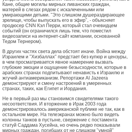
Кане, общие могилы мирных ливанских граждан,
матерей в слезах рядом с искалеченными или
умирающими детьми. "Это слишком душераздирающее
зрелище, чтобы выпускать его в эфир", - объясняет
продюсер CNN Кэл Перри, который стал очевидцем
событий (он ограничился лишь тем, что поместил
видеозаписи на интернет-сайт компании, основанной
Тедом Тернером).
В других частях света дела обстоят иначе. Война между
Израилем и "Хизбаллах" предстает без купюр и цензуры,
в чем просматривается явное намерение вызвать
глубокие эмоции и ощущение безысходности, которые в
арабских странах подпитывают ненависть к Израилю и
жгучий антиамериканизм. Репортажи Al Jazeera
демонстрируют и смену настроений в умеренных
странах, таких, как Египет и Иордания.
Не в первый раз мы становимся свидетелями такого
несоответствия. И вторжение в Ирак 2003 года
демонстрировалось американской публике не так, как в
остальном мире. На телеэкранах можно было видеть
колонны танков в пустыне, свержение с постамента
статуй Саддама Хусейна, но очень редко показывали
мирных граждан, погибших от не слишком "умной"