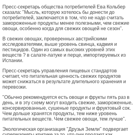
Пресс-секретарь общества потребителей Ева Кольбер
сказала: "Мысль, которую хотелось бы донести до
потребителей, заключается в том, что не надо считать
замороженные продукты менее полезными, чем свежие
овощи, особенно когда для свежих овощей не сезон".
В свежих овощах, проверенных австрийскими
исследователями, выше уровень свинца, кадмия и
пестицидов. Один из самых высоких уровней этих
веществ ? в салате-латуке и перце, импортируемых из
Испании.
Пресс-секретарь управления пищевых стандартов
считает, что питательная ценность свежих продуктов
может снижаться в результате длительного хранения и
перевозки.
"Обычно рекомендуется есть овощи и фрукты пять раз в
день, и в эту схему могут входить свежие, замороженные,
консервированные, сушеные продукты и фруктовый сок.
Чем дольше хранятся продукты, тем ниже уровень
питательных веществ. Чем свежее овощи, тем лучше".
Экологическая организация "Друзья Земли" подвергает
супермаркеты критике за то, что они продают как