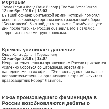
мертвым
Томас Гроув и Дэвид Готье-Виллар | The Wall Street Journal
12 ноября 2019 г. | 13:03
Бывший офицер британской армии, который помогал
основать сирийскую организацию гражданской обороны
"Белые каски", был найден мертвым в Стамбуле спустя
дни после того, как Россия обвинила его в связях с
террористическими группировками.
Кремль усиливает давление
Клаус-Хельге Донат | Tageszeitung
12 ноября 2019 г. | 12:07
Неправительственным организациям России приходится
усиленно бороться со штрафами, арестами и
нападениями на их офисы."Это волна давления на все
неправительственные организации в стране", - считает
правозащитник Роберт Латыпов.
Из-за произошедшего феминицида в
России возобновляются дебаты о
домашнем насилии