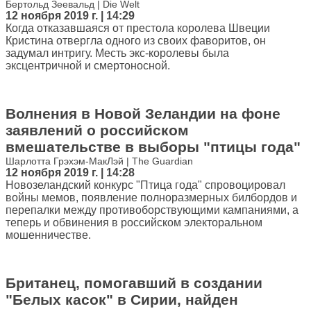
Бертольд Зеевальд | Die Welt
12 ноября 2019 г. | 14:29
Когда отказавшаяся от престола королева Швеции
Кристина отвергла одного из своих фаворитов, он
задумал интригу. Месть экс-королевы была
эксцентричной и смертоносной.
Волнения в Новой Зеландии на фоне
заявлений о российском
вмешательстве в выборы "птицы года"
Шарлотта Грэхэм-МакЛэй | The Guardian
12 ноября 2019 г. | 14:28
Новозеландский конкурс "Птица года" спровоцировал
войны мемов, появление полноразмерных билбордов и
перепалки между противоборствующими кампаниями, а
теперь и обвинения в российском электоральном
мошенничестве.
Британец, помогавший в создании
"Белых касок" в Сирии, найден