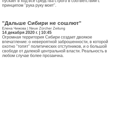
пускает в ход все средства строго в соответствии с
принципом "рука руку моет".
"Дальше Сибири не сошлют"
Елена Чижова | Neue Zürcher Zeitung
14 декабря 2020 г. | 10:45
Огромная территория Сибири создает двоякое
впечатление: о невероятной заброшенности, в которой
охотно "топят" политических отступников, и о большой
свободе от далекой центральной власти. Реальность в
любом случае более прозаична.