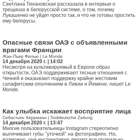
Светлана Тихановская рассказала в интервью о
трещинах в белорусской системе, о том, почему
Лукашенко не уйдет просто так, и что не готовы простить
ему белорусы.
Опасные связи ОАЭ с объявленными
врагами Франции
Жан-Пьер Филью | Le Monde
14 декабря 2020 г. | 14:02
Несмотря на культивируемый в Европе образ
открытости, ОАЭ поддерживают тесные отношения с
Чечней и оказывают поддержку крайне жестоким
салафитским ополчениям в Ливии и Йемене, пишет Le
Monde.
Как улыбка искажает восприятие лица
Себастьян Херрманн | Süddeutsche Zeitung
14 декабря 2020 г. | 13:47
Многие пользовательницы Instagram стереотипно
выпячивают губы "уточкой" на фотографиях. Но,
возможно, они инстинктивно делают все правильно.