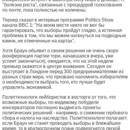
"болезни роста", связанные с процедурой голосования
по почте, пока полностью не излечены.
Тернер сказал в интервью программе Politics Show
канала BBC 1: "На моем месте никто не мог бы
гарантировать, что выборы пройдут гладко, а истинная
проблема в том, что мы можем наткнуться на подводные
камни, не отмеченные на картах".
Хотя Браун объявит о своем решении не очень скоро
(конференция партии тори, начавшаяся вчера, уже
успеет закончиться), ожидается, что на этой неделе
премьер окажется в центре внимания. Сегодня он
выступает в Лондоне перед 300 предпринимателями из
разных стран мира, что призвано напомнить избирателям
о необходимости выбрать того, кто лучше будет
управлять экономикой.
Политтехнологи лейбористов в восторге от того, что
возможные выборы, по-видимому, побудили
консерваторов поспешно выдвигать проекты
политических решений - например, о снижении гербового
сбора и налога на наследство. Политтехнологи полагают:
если Браун не станет проводить выборы в ближайшее
время, то в краткосрочном плане подвергнется легкой