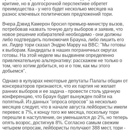
критике, но в долгосрочной перспективе обретет
преимущества - у него будет несколько месяцев на
разнос ключевых политических предложений тори.
Вчера Дэвид Камерон бросил премьер-министру вызов,
потребовав назвать точную дату выборов и заявив, что
новое решение избирателей необходимо - они должны
либо подтвердить полномочия Брауна, либо лишить его
их. Лидер тори сказал Эндрю Марру на BBC: "Мы готовы
к выборам. Кандидаты в наших пограничных округах
готовы. На этой неделе мы выдвинем определенно
привлекательную альтернативу: расскажем не только о
том, чего хотим добиться, но и о том, как мы этого
добьемся".
Однако в кулуарах некоторые депутаты Палаты общин от
консерваторов признаются, что их партия не желает
ранних выборов и ее задача - провести столь удачную
конференцию, что Браун будет вынужден пойти на
попятный. Из данных "опроса опросов" за несколько
месяцев следует, что в начале августа лейбористы имели
перевес в 7%, к концу того же месяца, поскольку тори
перешли в наступление, он уменьшился до 2%, но теперь
опять возрос, достигнув 8%. Согласно самым свежим
четырем опросам, лейбористы получают 388 мест, тори -