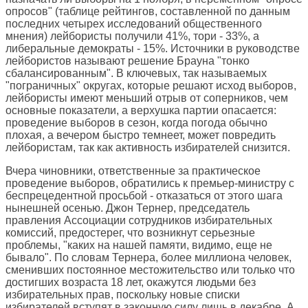
опросов" (таблице рейтингов, составленной по данным
последних четырех исследований общественного
мнения) лейбористы получили 41%, тори - 33%, а
либеральные демократы - 15%. Источники в руководстве
лейбористов называют решение Брауна "тонко
сбалансированным". В ключевых, так называемых
"пограничных" округах, которые решают исход выборов,
лейбористы имеют меньший отрыв от соперников, чем
основные показатели, а верхушка партии опасается:
проведение выборов в сезон, когда погода обычно
плохая, а вечером быстро темнеет, может повредить
лейбористам, так как активность избирателей снизится.
Вчера чиновники, ответственные за практическое
проведение выборов, обратились к премьер-министру с
беспрецедентной просьбой - отказаться от этого шага
нынешней осенью. Джон Тернер, председатель
правления Ассоциации сотрудников избирательных
комиссий, предостерег, что возникнут серьезные
проблемы, "каких на нашей памяти, видимо, еще не
бывало". По словам Тернера, более миллиона человек,
сменивших постоянное местожительство или только что
достигших возраста 18 лет, окажутся людьми без
избирательных прав, поскольку новые списки
избирателей вступят в законную силу лишь в декабре. А