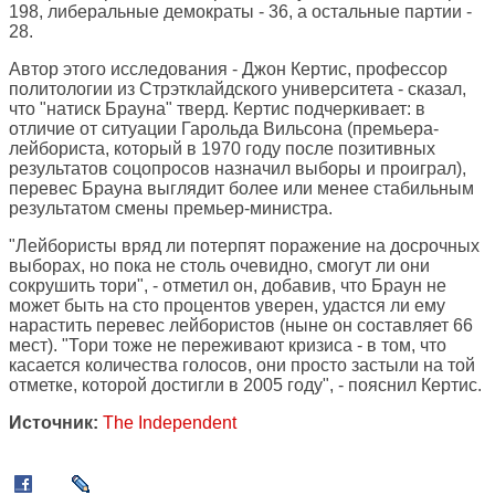
198, либеральные демократы - 36, а остальные партии -
28.
Автор этого исследования - Джон Кертис, профессор
политологии из Стрэтклайдского университета - сказал,
что "натиск Брауна" тверд. Кертис подчеркивает: в
отличие от ситуации Гарольда Вильсона (премьера-
лейбориста, который в 1970 году после позитивных
результатов соцопросов назначил выборы и проиграл),
перевес Брауна выглядит более или менее стабильным
результатом смены премьер-министра.
"Лейбористы вряд ли потерпят поражение на досрочных
выборах, но пока не столь очевидно, смогут ли они
сокрушить тори", - отметил он, добавив, что Браун не
может быть на сто процентов уверен, удастся ли ему
нарастить перевес лейбористов (ныне он составляет 66
мест). "Тори тоже не переживают кризиса - в том, что
касается количества голосов, они просто застыли на той
отметке, которой достигли в 2005 году", - пояснил Кертис.
Источник:
The Independent