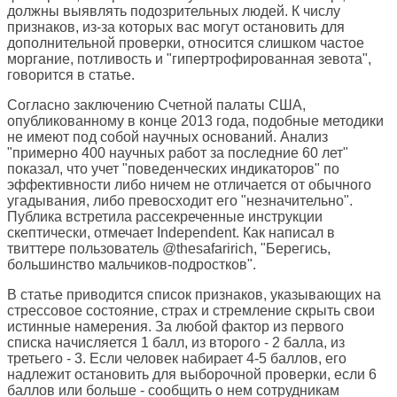
должны выявлять подозрительных людей. К числу
признаков, из-за которых вас могут остановить для
дополнительной проверки, относится слишком частое
моргание, потливость и "гипертрофированная зевота",
говорится в статье.
Согласно заключению Счетной палаты США,
опубликованному в конце 2013 года, подобные методики
не имеют под собой научных оснований. Анализ
"примерно 400 научных работ за последние 60 лет"
показал, что учет "поведенческих индикаторов" по
эффективности либо ничем не отличается от обычного
угадывания, либо превосходит его "незначительно".
Публика встретила рассекреченные инструкции
скептически, отмечает Independent. Как написал в
твиттере пользователь @thesafaririch, "Берегись,
большинство мальчиков-подростков".
В статье приводится список признаков, указывающих на
стрессовое состояние, страх и стремление скрыть свои
истинные намерения. За любой фактор из первого
списка начисляется 1 балл, из второго - 2 балла, из
третьего - 3. Если человек набирает 4-5 баллов, его
надлежит остановить для выборочной проверки, если 6
баллов или больше - сообщить о нем сотрудникам