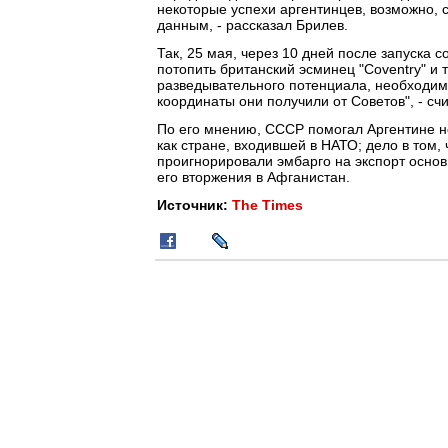
некоторые успехи аргентинцев, возможно,
данным, - рассказал Брилев.
Так, 25 мая, через 10 дней после запуска 
потопить британский эсминец "Coventry" и т
разведывательного потенциала, необходимо
координаты они получили от Советов", - сч
По его мнению, СССР помогал Аргентине н
как стране, входившей в НАТО; дело в том, 
проигнорировали эмбарго на экспорт основ
его вторжения в Афганистан.
Источник:
The Times