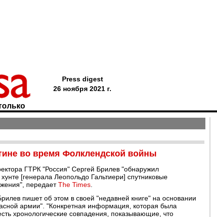
Press digest
26 ноября 2021 г.
только
тине во время Фолклендской войны
ректора ГТРК "Россия" Сергей Брилев "обнаружил
 хунте [генерала Леопольдо Гальтиери] спутниковые
ржения", передает
The Times
.
рилев пишет об этом в своей "недавней книге" на основании
асной армии". "Конкретная информация, которая была
 есть хронологические совпадения, показывающие, что