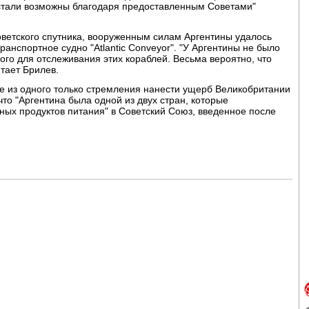
 стали возможны благодаря предоставленным Советами"
советского спутника, вооруженным силам Аргентины удалось
ранспортное судно "Atlantic Conveyor". "У Аргентины не было
го для отслеживания этих кораблей. Весьма вероятно, что
итает Брилев.
е из одного только стремления нанести ущерб Великобритании
что "Аргентина была одной из двух стран, которые
ных продуктов питания" в Советский Союз, введенное после