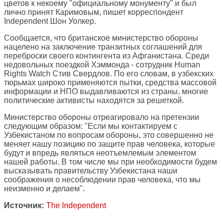
цветов к некоему "официальному монументу" и был
лично принят Каримовым, пишет корреспондент
Independent
Шон Уолкер.
Сообщается, что британское министерство обороны
нацелено на заключение транзитных соглашений для
переброски своего контингента из Афганистана. Среди
недовольных поездкой Хэммонда - сотрудник Human
Rights Watch Стив Свердлов. По его словам, в узбекских
тюрьмах широко применяются пытки, средства массовой
информации и НПО выдавливаются из страны, многие
политические активисты находятся за решеткой.
Министерство обороны отреагировало на претензии
следующим образом: "Если мы контактируем с
Узбекистаном по вопросам обороны, это совершенно не
меняет нашу позицию по защите прав человека, которые
будут и впредь являться неотъемлемым элементом
нашей работы. В том числе мы при необходимости будем
высказывать правительству Узбекистана наши
соображения о несоблюдении прав человека, что мы
неизменно и делаем".
Источник:
The Independent