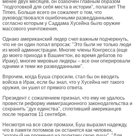
менее двух месяцев, он озабочен главным образом
"подготовкой для себя места в истории", полагает The
Times. Больше всего он сожалеет о том, что
руководствовался ошибочными разведданными,
согласно которым у Саддама Хусейна было оружие
массового уничтожения.
Однако американский лидер счел важным подчеркнуть,
что не он один попал впросак: "Это были не только люди
из моей администрации. Многие члены Конгресса (еще
до моего прихода в Вашингтон, во время дебатов по
Ираку), многие мировые лидеры – все они оперировали
одними и теми же разведданными".
Впрочем, когда Буша спросили, стал бы он вводить
войска в Ирак, если бы знал, что у Хусейна нет такого
оружия, он ушел от прямого ответа.
Президент с сожалением признал, что ему не удалось
провести реформу иммиграционного законодательства и
сохранить "дух единства", сплотивший американцев
после терактов 11 сентября.
Несмотря на все свои промахи, Буш выразил надежду,
что в памяти потомков он останется как человек,
"который не променял на политику свою душу". "Для