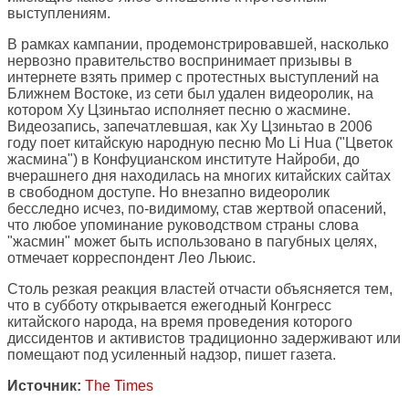
выступлениям.
В рамках кампании, продемонстрировавшей, насколько
нервозно правительство воспринимает призывы в
интернете взять пример с протестных выступлений на
Ближнем Востоке, из сети был удален видеоролик, на
котором Ху Цзиньтао исполняет песню о жасмине.
Видеозапись, запечатлевшая, как Ху Цзиньтао в 2006
году поет китайскую народную песню Mo Li Hua ("Цветок
жасмина") в Конфуцианском институте Найроби, до
вчерашнего дня находилась на многих китайских сайтах
в свободном доступе. Но внезапно видеоролик
бесследно исчез, по-видимому, став жертвой опасений,
что любое упоминание руководством страны слова
"жасмин" может быть использовано в пагубных целях,
отмечает корреспондент Лео Льюис.
Столь резкая реакция властей отчасти объясняется тем,
что в субботу открывается ежегодный Конгресс
китайского народа, на время проведения которого
диссидентов и активистов традиционно задерживают или
помещают под усиленный надзор, пишет газета.
Источник:
The Times