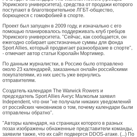
Уорикского университета), средства от продажи которого
поступают в благотворительное ЛГБТ-общество,
борющееся с гомофобией в спорте.
Проект был запущен в 2009 году, и изначально с его
помощью планировалось поддерживать клуб гребцов
Уорикского университета. "Сейчас, как сообщается, он
ежегодно собирает шестизначные суммы для фонда
Sport Allies, который продвигает разнообразие в спорте",
- отмечает автор статьи Кэролайн Мортимер.
По данным журналистки, в Россию было отправлено
около 23 календарей, заказанных онлайн российскими
покупателями, из них шесть уже вернулись
отправителям.
Создатель календаря The Warwick Rowers и
председатель Sport Allies Ангус Малкольм заявил
Independent, что они "не получали никаких уведомлений
от российских чиновников о том, почему календари были
отправлены обратно".
"Авторы календаря, на страницах которого в разных
позах изображены обнаженные представители команды,
заявили также, что их сайт подвергся DDOS-атаке. (...) По