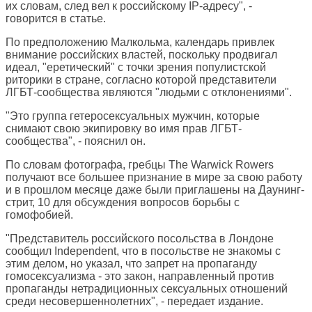
их словам, след вел к российскому IP-адресу", -
говорится в статье.
По предположению Малкольма, календарь привлек
внимание российских властей, поскольку продвигал
идеал, "еретический" с точки зрения популистской
риторики в стране, согласно которой представители
ЛГБТ-сообщества являются "людьми с отклонениями".
"Это группа гетеросексуальных мужчин, которые
снимают свою экипировку во имя прав ЛГБТ-
сообщества", - пояснил он.
По словам фотографа, гребцы The Warwick Rowers
получают все большее признание в мире за свою работу
и в прошлом месяце даже были приглашены на Даунинг-
стрит, 10 для обсуждения вопросов борьбы с
гомофобией.
"Представитель российского посольства в Лондоне
сообщил Independent, что в посольстве не знакомы с
этим делом, но указал, что запрет на пропаганду
гомосексуализма - это закон, направленный против
пропаганды нетрадиционных сексуальных отношений
среди несовершеннолетних", - передает издание.