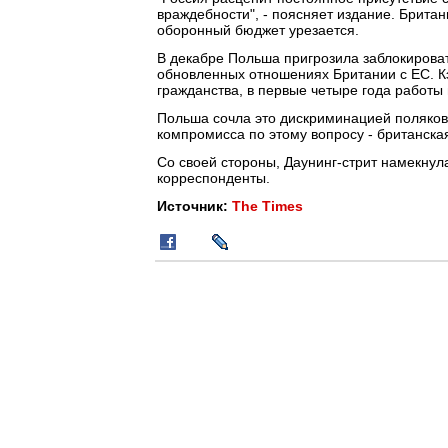
враждебности", - поясняет издание. Британ
оборонный бюджет урезается.
В декабре Польша пригрозила заблокирова
обновленных отношениях Британии с ЕС. К
гражданства, в первые четыре года работы
Польша сочла это дискриминацией поляков 
компромисса по этому вопросу - британск
Со своей стороны, Даунинг-стрит намекну
корреспонденты.
Источник:
The Times