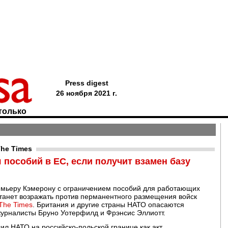
Press digest
26 ноября 2021 г.
только
The Times
пособий в ЕС, если получит взамен базу
емьеру Кэмерону с ограничением пособий для работающих
станет возражать против перманентного размещения войск
The Times
. Британия и другие страны НАТО опасаются
урналисты Бруно Уотерфилд и Фрэнсис Эллиотт.
ил НАТО на российско-польской границе как акт