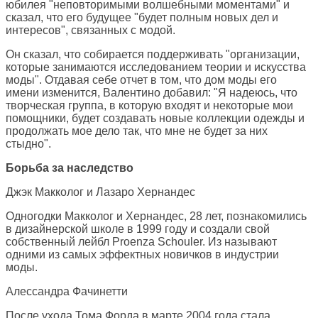
юбилея "неповторимыми волшебными моментами" и
сказал, что его будущее "будет полным новых дел и
интересов", связанных с модой.
Он сказал, что собирается поддерживать "организации,
которые занимаются исследованием теории и искусства
моды". Отдавая себе отчет в том, что дом моды его
имени изменится, Валентино добавил: "Я надеюсь, что
творческая группа, в которую входят и некоторые мои
помощники, будет создавать новые коллекции одежды и
продолжать мое дело так, что мне не будет за них
стыдно".
Борьба за наследство
Джэк Макколог и Лазаро Хернандес
Одногодки Макколог и Хернандес, 28 лет, познакомились
в дизайнерской школе в 1999 году и создали свой
собственный лейбл Proenza Schouler. Из называют
одними из самых эффектных новичков в индустрии
моды.
Алессандра Фачинетти
После ухода Тома Форда в марте 2004 года стала