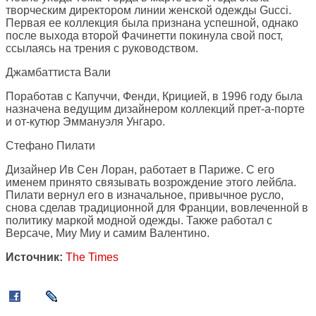
творческим директором линии женской одежды Gucci.
Первая ее коллекция была признана успешной, однако
после выхода второй Фачинетти покинула свой пост,
ссылаясь на трения с руководством.
Джамбаттиста Вали
Поработав с Капуччи, Фенди, Крицией, в 1996 году была
назначена ведущим дизайнером коллекций прет-а-порте
и от-кутюр Эммануэля Унгаро.
Стефано Пилати
Дизайнер Ив Сен Лоран, работает в Париже. С его
именем принято связывать возрождение этого лейбла.
Пилати вернул его в изначальное, привычное русло,
снова сделав традиционной для Франции, вовлеченной в
политику маркой модной одежды. Также работал с
Версаче, Миу Миу и самим Валентино.
Источник:
The Times