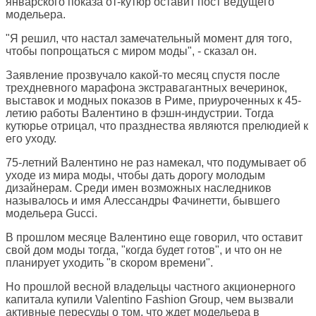
январского показа от-кутюр оставит пост ведущего
модельера.
"Я решил, что настал замечательный момент для того,
чтобы попрощаться с миром моды", - сказал он.
Заявление прозвучало какой-то месяц спустя после
трехдневного марафона экстравагантных вечеринок,
выставок и модных показов в Риме, приуроченных к 45-
летию работы Валентино в фэшн-индустрии. Тогда
кутюрье отрицал, что празднества являются прелюдией к
его уходу.
75-летний Валентино не раз намекал, что подумывает об
уходе из мира моды, чтобы дать дорогу молодым
дизайнерам. Среди имен возможных наследников
называлось и имя Алессандры Фачинетти, бывшего
модельера Gucci.
В прошлом месяце Валентино еще говорил, что оставит
свой дом моды тогда, "когда будет готов", и что он не
планирует уходить "в скором времени".
Но прошлой весной владельцы частного акционерного
капитала купили Valentino Fashion Group, чем вызвали
активные пересуды о том, что ждет модельера в