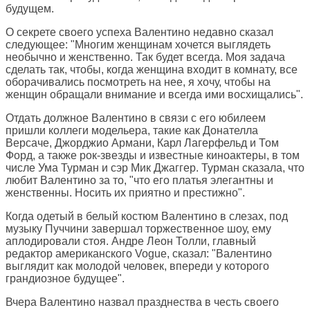
будущем.
О секрете своего успеха Валентино недавно сказал
следующее: "Многим женщинам хочется выглядеть
необычно и женственно. Так будет всегда. Моя задача
сделать так, чтобы, когда женщина входит в комнату, все
оборачивались посмотреть на нее, я хочу, чтобы на
женщин обращали внимание и всегда ими восхищались".
Отдать должное Валентино в связи с его юбилеем
пришли коллеги модельера, такие как Донателла
Версаче, Джорджио Армани, Карл Лагерфельд и Том
Форд, а также рок-звезды и известные киноактеры, в том
числе Ума Турман и сэр Мик Джаггер. Турман сказала, что
любит Валентино за то, "что его платья элегантны и
женственны. Носить их приятно и престижно".
Когда одетый в белый костюм Валентино в слезах, под
музыку Пуччини завершал торжественное шоу, ему
аплодировали стоя. Андре Леон Толли, главный
редактор американского Vogue, сказал: "Валентино
выглядит как молодой человек, впереди у которого
грандиозное будущее".
Вчера Валентино назвал празднества в честь своего