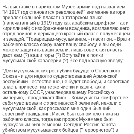
На выставке в парижском Музее армии под названием
"И 1917 год становится революцией" внимание автора
привлек большой плакат на татарском языке
(напечатанный в 1919 году как арабским шрифтом, так и
кириллицей) с изображением всадника, возглавляющего
отряд воинов и держащего красный флаг с полумесяцем
и звездой. "Товарищам-мусульманам, - гласит он. - Враги
рабочего класса сокрушают вашу свободу, и вы одни
можете защитить ваши земли, лишь советская власть
даст вам (?) ваши горы (?) Вступайте в полки
мусульманской кавалерии (?) Все под красную звезду".
"Для мусульманских республик будущего Советского
Союза - и для недолго существовавшей Армянской
республики - естественно, не будет свободы, и советская
власть принесет им те же чистки и казни, как и
остальному СССР, унаследовавшему Российскую
империю, - продолжает Фиск. - Коммунисты комфортнее
себя чувствовали с христианской религией, нежели с
мусульманской, как рассказал мне один бывший
советский гражданин: Иисус был сыном плотника из
рабочего класса, тогда как пророк Мухаммед был
буржуазным бизнесменом. Сегодня Россия занята
убийством мусульманских бойцов ("террористов") в