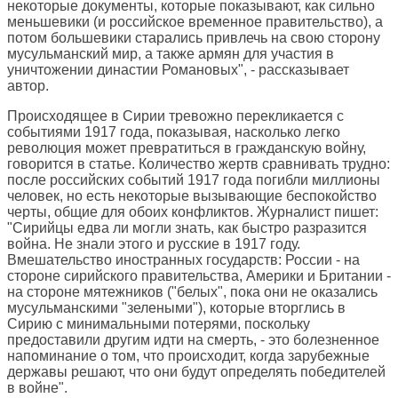
некоторые документы, которые показывают, как сильно
меньшевики (и российское временное правительство), а
потом большевики старались привлечь на свою сторону
мусульманский мир, а также армян для участия в
уничтожении династии Романовых", - рассказывает
автор.
Происходящее в Сирии тревожно перекликается с
событиями 1917 года, показывая, насколько легко
революция может превратиться в гражданскую войну,
говорится в статье. Количество жертв сравнивать трудно:
после российских событий 1917 года погибли миллионы
человек, но есть некоторые вызывающие беспокойство
черты, общие для обоих конфликтов. Журналист пишет:
"Сирийцы едва ли могли знать, как быстро разразится
война. Не знали этого и русские в 1917 году.
Вмешательство иностранных государств: России - на
стороне сирийского правительства, Америки и Британии -
на стороне мятежников ("белых", пока они не оказались
мусульманскими "зелеными"), которые вторглись в
Сирию с минимальными потерями, поскольку
предоставили другим идти на смерть, - это болезненное
напоминание о том, что происходит, когда зарубежные
державы решают, что они будут определять победителей
в войне".