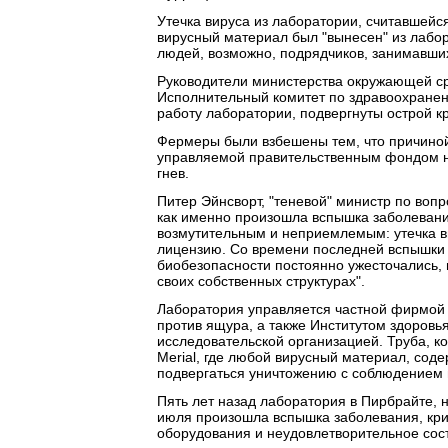
Утечка вируса из лаборатории, считавшейся
вирусный материал был "вынесен" из лабор
людей, возможно, подрядчиков, занимавши
Руководители министерства окружающей сре
Исполнительный комитет по здравоохранени
работу лаборатории, подвергнуты острой кр
Фермеры были взбешены тем, что причиной
управляемой правительственным фондом на
гнев.
Питер Эйнсворт, "теневой" министр по воп
как именно произошла вспышка заболевани
возмутительным и неприемлемым: утечка 
лицензию. Со времени последней вспышки
биобезопасности постоянно ужесточались, 
своих собственных структурах".
Лаборатория управляется частной фирмой M
против ящура, а также Институтом здоровь
исследовательской организацией. Труба, к
Merial, где любой вирусный материал, со
подвергаться уничтожению с соблюдением
Пять лет назад лаборатория в Пирбрайте, 
июля произошла вспышка заболевания, кри
оборудования и неудовлетворительное сост