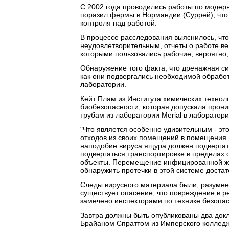
С 2002 года проводились работы по модерн
поразил фермы в Нормандии (Суррей), что
контроля над работой.
В процессе расследования выяснилось, чт
неудовлетворительным, отчеты о работе в
которыми пользовались рабочие, вероятно,
Обнаружение того факта, что дренажная си
как они подвергались необходимой обрабо
лаборатории.
Кейт Плам из Института химических техноло
биобезопасности, которая допускала прон
трубам из лаборатории Merial в лаборатори
"Что является особенно удивительным - это
отходов из своих помещений в помещения I
наподобие вируса ящура должен подвергать
подвергаться транспортировке в пределах 
объекты. Перемещение инфицированной жид
обнаружить протечки в этой системе достат
Следы вирусного материала были, разумеет
существует опасение, что повреждение в р
замечено инспекторами по технике безопас
Завтра должны быть опубликованы два док
Брайаном Спраттом из Имперского колледж