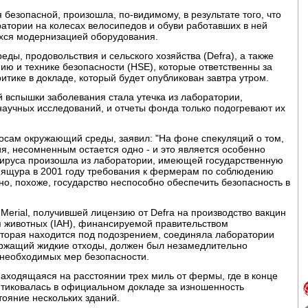
 безопасной, произошла, по-видимому, в результате того, что
атории на колесах велосипедов и обуви работавших в ней
хся модернизацией оборудования.
ды, продовольствия и сельского хозяйства (Defra), а также
ю и технике безопасности (HSE), которые ответственны за
итике в докладе, который будет опубликован завтра утром.
 вспышки заболевания стала утечка из лаборатории,
учных исследований, и отчеты фонда только подогревают их
росам окружающий среды, заявил: "На фоне спекуляций о том,
я, несомненным остается одно - и это является особенно
вируса произошла из лаборатории, имеющей государственную
 ящура в 2001 году требования к фермерам по соблюдению
но, похоже, государство неспособно обеспечить безопасность в
erial, получившей лицензию от Defra на производство вакцин
я животных (IAH), финансируемой правительством
оторая находится под подозрением, соединяла лаборатории
держащий жидкие отходы, должен был незамедлительно
 необходимых мер безопасности.
находящаяся на расстоянии трех миль от фермы, где в конце
тиковалась в официальном докладе за изношенность
ояние нескольких зданий.