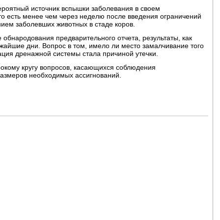
ероятный источник вспышки заболевания в своем
 то есть менее чем через неделю после введения ограничений
нием заболевших животных в стаде коров.
обнародования предварительного отчета, результаты, как
жайшие дни. Вопрос в том, имело ли место замалчивание того
ация дренажной системы стала причиной утечки.
окому кругу вопросов, касающихся соблюдения
размеров необходимых ассигнований.