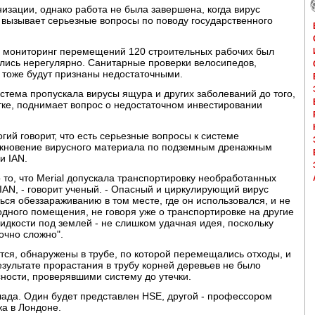
изации, однако работа не была завершена, когда вирус
 вызывает серьезные вопросы по поводу государственного
о мониторинг перемещений 120 строительных рабочих был
елись нерегулярно. Санитарные проверки велосипедов,
 тоже будут признаны недостаточными.
стема пропускала вирусы ящура и других заболеваний до того,
тке, поднимает вопрос о недостаточном инвестировании
гий говорит, что есть серьезные вопросы к системе
икновение вирусного материала по подземным дренажным
и IAN.
 то, что Merial допускала транспортировку необработанных
AN, - говорит ученый. - Опасный и циркулирующий вирус
ся обеззараживанию в том месте, где он использовался, и не
одного помещения, не говоря уже о транспортировке на другие
кости под землей - не слишком удачная идея, поскольку
очно сложно".
ся, обнаружены в трубе, по которой перемещались отходы, и
езультате прорастания в трубу корней деревьев не было
ности, проверявшими систему до утечки.
лада. Один будет представлен HSE, другой - профессором
а в Лондоне.