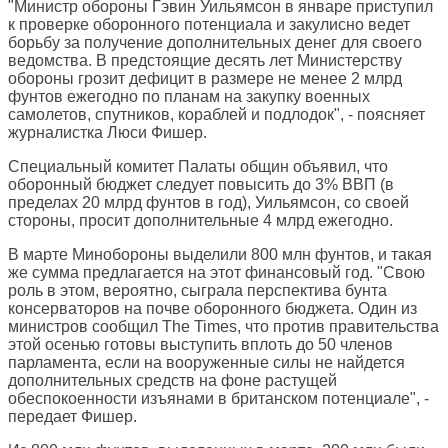
"Министр обороны Гэвин Уильямсон в январе приступил
к проверке оборонного потенциала и закулисно ведет
борьбу за получение дополнительных денег для своего
ведомства. В предстоящие десять лет Министерству
обороны грозит дефицит в размере не менее 2 млрд
фунтов ежегодно по планам на закупку военных
самолетов, спутников, кораблей и подлодок", - поясняет
журналистка Люси Фишер.
Специальный комитет Палаты общин объявил, что
оборонный бюджет следует повысить до 3% ВВП (в
пределах 20 млрд фунтов в год), Уильямсон, со своей
стороны, просит дополнительные 4 млрд ежегодно.
В марте Минобороны выделили 800 млн фунтов, и такая
же сумма предлагается на этот финансовый год. "Свою
роль в этом, вероятно, сыграла перспектива бунта
консерваторов на почве оборонного бюджета. Один из
министров сообщил The Times, что против правительства
этой осенью готовы выступить вплоть до 50 членов
парламента, если на вооруженные силы не найдется
дополнительных средств на фоне растущей
обеспокоенности изъянами в британском потенциале", -
передает Фишер.