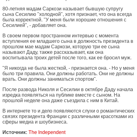
80-летняя мадам Саркози называет бывшую супругу
сына Сесилию "холодной", хотя признает, что она всегда
была корректной. "У меня были хорошие отношения с
Сесилией", - добавляет она.
В своем первом пространном интервью с момента
вступления ее младшего сына в должность президента в
прошлом мае мадам Саркози, которую три ее сына
называют Даду, также рассказывает, как она
воспитывала троих детей после того, как ее бросил муж.
"Я никогда не была жесткой, - признается она. - Но у меня
было три правила. Они должны работать. Они не должны
врать. Они должны заниматься спортом".
После развода Николя и Сесилии в октябре Даду начала
изредка появляться на публике вместе с сыном. На
прошлой неделе она даже съездила с ним в Китай.
В интернете то и дело появляются слухи о романтических
связях президента Франции с различными красотками из
сферы медиа и шоубизнеса.
Источник:
The Independent