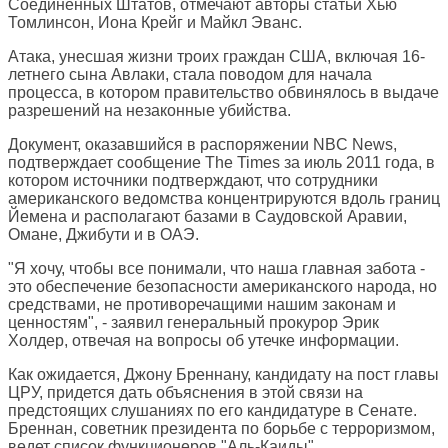
Соединенных Штатов, отмечают авторы статьи Хью
Томлинсон, Иона Крейг и Майкл Эванс.
Атака, унесшая жизни троих граждан США, включая 16-
летнего сына Авлаки, стала поводом для начала
процесса, в котором правительство обвинялось в выдаче
разрешений на незаконные убийства.
Документ, оказавшийся в распоряжении NBC News,
подтверждает сообщение The Times за июль 2011 года, в
котором источники подтверждают, что сотрудники
американского ведомства концентрируются вдоль границ
Йемена и располагают базами в Саудовской Аравии,
Омане, Джибути и в ОАЭ.
"Я хочу, чтобы все понимали, что наша главная забота -
это обеспечение безопасности американского народа, но
средствами, не противоречащими нашим законам и
ценностям", - заявил генеральный прокурор Эрик
Холдер, отвечая на вопросы об утечке информации.
Как ожидается, Джону Бреннану, кандидату на пост главы
ЦРУ, придется дать объяснения в этой связи на
предстоящих слушаниях по его кандидатуре в Сенате.
Бреннан, советник президента по борьбе с терроризмом,
ведет список функционеров "Аль-Каиды",