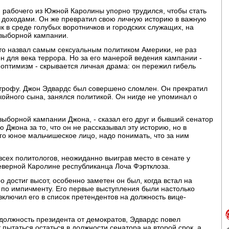
 рабочего из Южной Каролины упорно трудился, чтобы стать
доходами. Он же превратил свою личную историю в важную
к в среде голубых воротничков и городских служащих, на
двыборной кампании.
-то назвал самым сексуальным политиком Америки, не раз
 для века террора. Но за его манерой ведения кампании -
оптимизм - скрывается личная драма: он пережил гибель
строфу. Джон Эдвардс был совершено сломлен. Он прекратил
окойного сына, занялся политикой. Он нигде не упоминал о
выборной кампании Джона, - сказал его друг и бывший сенатор
 Джона за то, что он не рассказывал эту историю, но в
его юное мальчишеское лицо, надо понимать, что за ним
всех политологов, неожиданно выиграв место в сенате у
еверной Каролине республиканца Лоча Фэртклоза.
 достиг высот, особенно заметен он был, когда встал на
 по импичменту. Его первые выступления были настолько
включил его в список претендентов на должность вице-
 должность президента от демократов, Эдвардс повел
 пытаться остаться в должности сенатора на второй срок, а