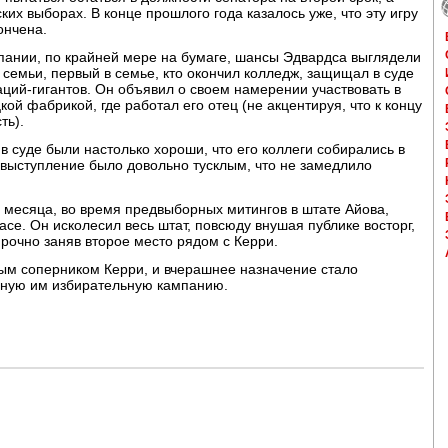
их выборах. В конце прошлого года казалось уже, что эту игру
ончена.
пании, по крайней мере на бумаге, шансы Эдвардса выглядели
емьи, первый в семье, кто окончил колледж, защищал в суде
аций-гигантов. Он объявил о своем намерении участвовать в
ой фабрикой, где работал его отец (не акцентируя, что к концу
ть).
в суде были настолько хороши, что его коллеги собирались в
о выступление было довольно тусклым, что не замедлило
 месяца, во время предвыборных митингов в штате Айова,
асе. Он исколесил весь штат, повсюду внушая публике восторг,
 прочно заняв второе место рядом с Керри.
ым соперником Керри, и вчерашнее назначение стало
нную им избирательную кампанию.