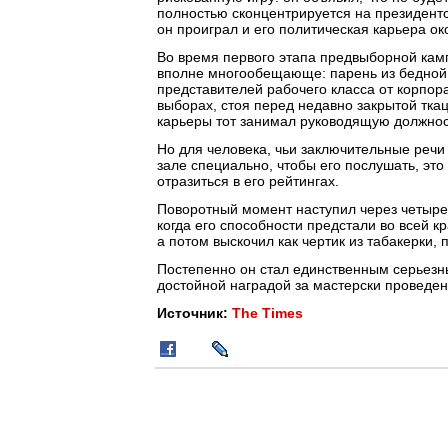
полностью сконцентрируется на президентск
он проиграл и его политическая карьера ок
Во время первого этапа предвыборной кам
вполне многообещающе: парень из бедной с
представителей рабочего класса от корпор
выборах, стоя перед недавно закрытой ткацк
карьеры тот занимал руководящую должнос
Но для человека, чьи заключительные речи 
зале специально, чтобы его послушать, эт
отразиться в его рейтингах.
Поворотный момент наступил через четыре
когда его способности предстали во всей кр
а потом выскочил как чертик из табакерки,
Постепенно он стал единственным серьезн
достойной наградой за мастерски проведе
Источник:
The Times