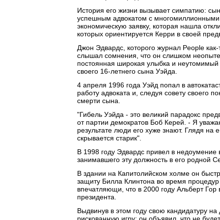
История его жизни вызывает симпатию: сын
успешным адвокатом с многомиллионными 
экономическую заявку, которая нашла откли
которых ориентируется Керри в своей пре
Джон Эдвардс, которого журнал People как
слышал сомнения, что он слишком неопытен
постоянная широкая улыбка и неутомимый 
своего 16-летнего сына Уэйда.
4 апреля 1996 года Уэйд попал в автоката
работу адвоката и, следуя совету своего п
смерти сына.
"Гибель Уэйда - это великий парадокс пред
от партии демократов Боб Керей. - Я уважаю
результате люди его хуже знают. Глядя на 
скрывается старик".
В 1998 году Эдвардс привел в недоумение 
занимавшего эту должность в его родной С
В здании на Капитолийском холме он быстро
защиту Билла Клинтона во время процедур
впечатляющи, что в 2000 году Альберт Гор 
президента.
Выдвинув в этом году свою кандидатуру на
рискованную игру: он объявил, что не будет