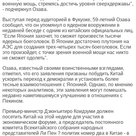
военную мощь, стремясь достичь уровня сверхдержавы",
- подчеркнул Озава.
Выступая перед аудиторией в Фукуоке, 59-летний Озава
сообщил, что он упомянул о ядерном вооружении в
недавней беседе с одним из китайских официальных лиц.
"Если Япония захочет, то сможет произвести тысячи
ядерных боеголовок. В Японии достаточно плутония на
АЭС для создания трех-четырех тысяч боеголовок. Если
это произойдет, с точки зрения военной мощи нас никто
не сможет одолеть".
Озава, известный своими воинственными взглядами,
отметил, что его заявления призваны побудить Китай
ускорить переход к демократии и установить более
тесные взаимоотношения с Японией. Однако, по мнению
некоторых аналитиков, эти заявления могут помешать
недавно наметившемуся улучшению в отношениях с
Пекином.
Премьер-министр Дзюнъитиро Коидзуми должен
посетить Китай на этой неделе для участия в
экономическом форуме, а председатель постоянного
комитета Всекитайского собрания народных
представителей Ли Пен ? политик номер два в Китае - в