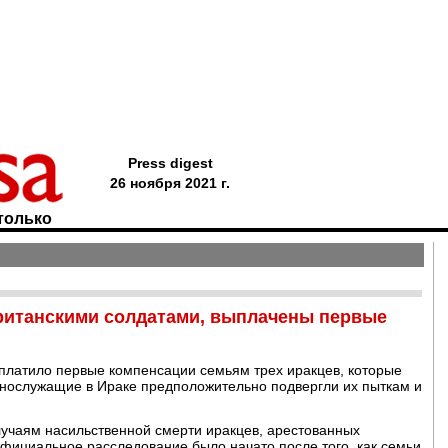
Press digest
26 ноября 2021 г.
только
ританскими солдатами, выплачены первые
латило первые компенсации семьям трех иракцев, которые
еннослужащие в Ираке предположительно подвергли их пыткам и
лучаям насильственной смерти иракцев, арестованных
фициальное расследование было начато после того, как семьи