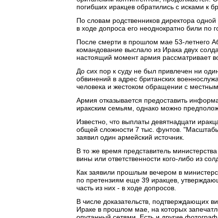
погибших иракцев обратились с исками к б
По словам родственников директора одной 
в ходе допроса его неоднократно били по 
После смерти в прошлом мае 53-летнего А
командование выслало из Ирака двух солда
настоящий момент армия рассматривает во
До сих пор к суду не был привлечен ни оди
обвинений в адрес британских военнослуж
человека и жестоком обращении с местны
Армия отказывается предоставить информа
иракским семьям, однако можно предположи
Известно, что выплаты девятнадцати иракц
общей сложности 7 тыс. фунтов. "Масштабы
заявил один армейский источник.
В то же время представитель министерства
вины или ответственности кого-либо из солд
Как заявили прошлым вечером в министерс
по претензиям еще 39 иракцев, утверждающ
часть из них - в ходе допросов.
В числе доказательств, подтверждающих ви
Ираке в прошлом мае, на которых запечатл
опутанный сетями. Есть и другие фотограф