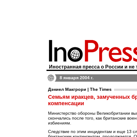
Иностранная пресса о России и не 
8 января 2004 г.
Дэниел Макгрори | The Times
Семьям иракцев, замученных б
компенсации
Министерство обороны Великобритании вып
скончались после того, как британские во
избиениям.
Следствие по этим инцидентам и еще 13 с
британским контингентом, продолжается. О