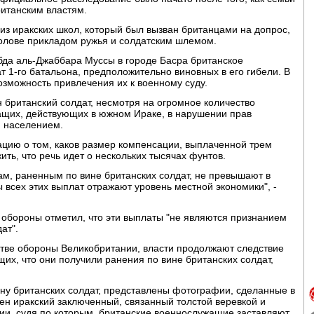
ританским властям.
из иракских школ, который был вызван британцами на допрос,
голове прикладом ружья и солдатским шлемом.
бда аль-Джаббара Муссы в городе Басра британское
т 1-го батальона, предположительно виновных в его гибели. В
зможность привлечения их к военному суду.
н британский солдат, несмотря на огромное количество
ащих, действующих в южном Ираке, в нарушении прав
м населением.
цию о том, каков размер компенсации, выплаченной трем
ть, что речь идет о нескольких тысячах фунтов.
ам, раненным по вине британских солдат, не превышают в
 всех этих выплат отражают уровень местной экономики", -
 обороны отметил, что эти выплаты "не являются признанием
ат".
тве обороны Великобритании, власти продолжают следствие
их, что они получили ранения по вине британских солдат,
ну британских солдат, представлены фотографии, сделанные в
ен иракский заключенный, связанный толстой веревкой и
ии, судя по которым, британские военнослужащие заставляют