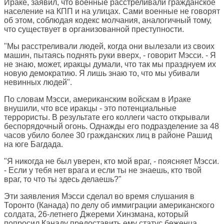
Ираке, заявил, что военные расстреливали гражданское
население на КПП и на улицах. Сами военные не говорят
об этом, соблюдая кодекс молчания, аналогичный тому,
что существует в организованной преступности.
"Мы расстреливали людей, когда они вылезали из своих
машин, пытаясь поднять руки вверх, - говорит Мэсси. - Я
не знаю, может, иракцы думали, что так мы празднуем их
новую демократию. Я лишь знаю то, что мы убивали
невинных людей".
По словам Мэсси, американским войскам в Ираке
внушили, что все иракцы - это потенциальные
террористы. В результате его коллеги часто открывали
беспорядочный огонь. Однажды его подразделение за 48
часов убило более 30 гражданских лиц в районе Рашид
на юге Багдада.
"Я никогда не был уверен, кто мой враг, - поясняет Мэсси.
- Если у тебя нет врага и если ты не знаешь, кто твой
враг, то что ты здесь делаешь?"
Эти заявления Мэсси сделал во время слушания в
Торонто (Канада) по делу об иммиграции американского
солдата, 26-летнего Джереми Хинзмана, который
попросил Канаду предоставить ему статус беженца