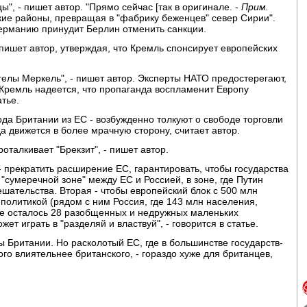
", - пишет автор. "Прямо сейчас [так в оригинале. -
Прим.
кие районы, превращая в "фабрику беженцев" север Сирии".
Германию принудит Берлин отменить санкции.
 пишет автор, утверждая, что Кремль спонсирует европейских
гелы Меркель", - пишет автор. Эксперты НАТО предостерегают,
 "Кремль надеется, что пропаганда воспламенит Европу
атье.
ода Британии из ЕС - возбужденно толкуют о свободе торговли
а движется в более мрачную сторону, считает автор.
оталкивает "Брекзит", - пишет автор.
 - прекратить расширение ЕС, гарантировать, чтобы государства
 "сумеречной зоне" между ЕС и Россией, в зоне, где Путин
ательства. Вторая - чтобы европейский блок с 500 млн
олитикой (рядом с ним Россия, где 143 млн населения,
те осталось 28 разобщенных и недружных маленьких
ет играть в "разделяй и властвуй", - говорится в статье.
ы Британии. Но расколотый ЕС, где в большинстве государств-
го влиятельнее британского, - гораздо хуже для британцев,