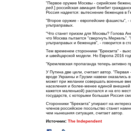
"Первое оружие Москвы - сирийские беженцы
ред.
] российская авиация бомбит гражданс
Россия надеется: вытеснение беженцев в 
"Второе оружие - европейские фашисты", -
ультраправых.
"Что станет призом для Москвы? Голова Ан
что Москва пытается "свергнуть Меркель".
ультраправых и беженцев", - говорится в ст
Тем временем сторонники "Брекзита" - вых
и швейцарской модели. Но Европа 2016 год
"Кремлевская пропаганда теперь активно пр
У Путина две цели, считает автор. "Первая
вроде Украины и Грузии навеки оказались в
может при желании совершать военные вмеш
населения и более-менее единой внешней п
кажется маленькой) распался и на его мес
государств, с которыми большая Россия смож
Сторонники "Брекзита" упирают на интерес
членов российское посольство станет намно
чем нынешняя ситуация, считает автор.
Источник:
The Independent