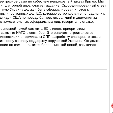
ее грозное само по себе, чем неприкрытый захват Крыма. Мы
нипуляторной игре, считает издание. Скоординированный ответ
очную Украину должен быть сформулирован и готов к
ы иностранных дел ЕС, которые встречаются в понедельник,
в идеи США по поводу банковских санкций и движения за
к нежелательных официальных лиц, говорится в статье.
ь основной темой саммита ЕС в июне, приоритетом
саммите НАТО в сентябре. Это означает строительство
нвестиции в терминалы СПГ, разработку сланцевого газа и
бить цену за нашу поддержку нерушимой Украины. Он должен
ение он сам поплатится более высокой ценой, заключает