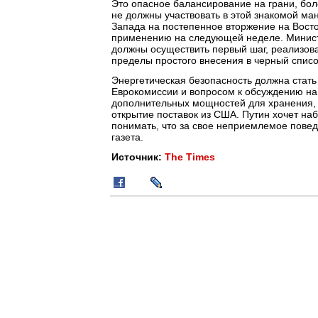
Это опасное балансирование на грани, бол
не должны участвовать в этой знакомой ма
Запада на постепенное вторжение на Вост
применению на следующей неделе. Министр
должны осуществить первый шаг, реализова
пределы простого внесения в черный списо
Энергетическая безопасность должна стат
Еврокомиссии и вопросом к обсуждению на 
дополнительных мощностей для хранения, и
открытие поставок из США. Путин хочет на
понимать, что за свое неприемлемое повед
газета.
Источник:
The Times