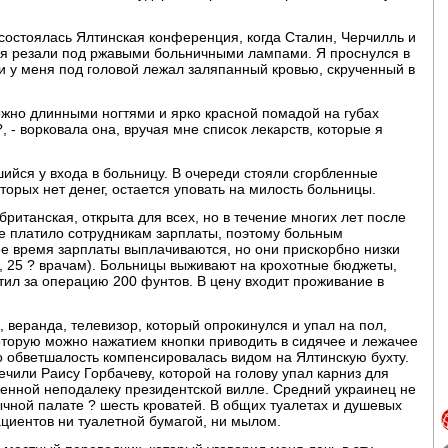
г. состоялась Ялтинская конференция, когда Сталин, Черчилль и
я резали под ржавыми больничными лампами. Я проснулся в
и у меня под головой лежал заляпанный кровью, скрученный в
ожно длинными ногтями и ярко красной помадой на губах
, - ворковала она, вручая мне список лекарств, которые я
ийся у входа в больницу. В очереди стояли сгорбленные
торых нет денег, остается уповать на милость больницы.
британская, открыта для всех, но в течение многих лет после
не платило сотрудникам зарплаты, поэтому больным
ее время зарплаты выплачиваются, но они прискорбно низки
, 25 ? врачам). Больницы выживают на крохотные бюджеты,
ил за операцию 200 фунтов. В цену входит проживание в
 веранда, телевизор, который опрокинулся и упал на пол,
которую можно нажатием кнопки приводить в сидячее и лежачее
 обветшалость компенсировалась видом на Ялтинскую бухту.
лечили Раису Горбачеву, которой на голову упал карниз для
женной неподалеку президентской вилле. Средний украинец не
ычной палате ? шесть кроватей. В общих туалетах и душевых
ациентов ни туалетной бумагой, ни мылом.