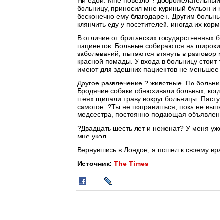
Ни едой. Мне повезло ? доброжелательный 
больницу, приносил мне куриный бульон и к
бесконечно ему благодарен. Другим больн
клянчить еду у посетителей, иногда их кор
В отличие от британских государственных б
пациентов. Больные собираются на широких
заболеваний, пытаются втянуть в разговор
красной помады. У входа в больницу стои
имеют для здешних пациентов не меньшее 
Другое развлечение ? животные. По больни
Бродячие собаки обнюхивали больных, когд
шеях щипали траву вокруг больницы. Пасту
самогон. ?Ты не поправишься, пока не вып
медсестра, постоянно подающая объявлени
?Двадцать шесть лет и неженат? У меня уже
мне укол.
Вернувшись в Лондон, я пошел к своему вра
Источник:
The Times