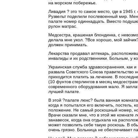
на морском побережье.
Ливадия ? это то самое место, где в 1945 
Рузвельт поделили послевоенный мир. Мен
палате номер одиннадцать. Вместо подушк
рулон матрас.
Медсестра, крашеная блондинка, с невозм
делала мне укол. ?Все хорошо, мой зайчик?
должен принимать.
Лекарства продавал аптекарь, расположивш
инвалиды и их родственники. Больным, у ко
Украинская служба здравоохранения, как и 
развала Советского Союза правительство 
приходится платить за лечение. В последн
(10 фунтов стерлингов в месяц медсестрам
современного оборудования мало. Я заплат
лучшей палате.
В этой ?палате люкс? была ванная комната,
когда я попытался его включить, постель, 
положение. Не самый роскошный номер, но
Врачи сказали мне, что в этой же комнате 
занавесок, когда она отдыхала на располо
может позволить себе такую роскошь. В об
очень грязно. Больница не обеспечивает п