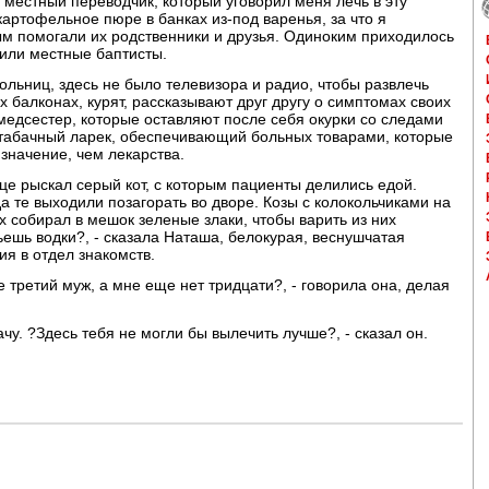
местный переводчик, который уговорил меня лечь в эту
артофельное пюре в банках из-под варенья, за что я
ым помогали их родственники и друзья. Одиноким приходилось
мили местные баптисты.
ольниц, здесь не было телевизора и радио, чтобы развлечь
 балконах, курят, рассказывают друг другу о симптомах своих
 медсестер, которые оставляют после себя окурки со следами
т табачный ларек, обеспечивающий больных товарами, которые
значение, чем лекарства.
це рыскал серый кот, с которым пациенты делились едой.
а те выходили позагорать во дворе. Козы с колокольчиками на
х собирал в мешок зеленые злаки, чтобы варить из них
ьешь водки?, - сказала Наташа, белокурая, веснушчатая
я в отдел знакомств.
 третий муж, а мне еще нет тридцати?, - говорила она, делая
чу. ?Здесь тебя не могли бы вылечить лучше?, - сказал он.