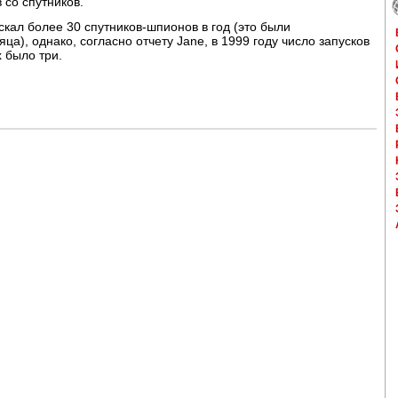
 со спутников.
ал более 30 спутников-шпионов в год (это были
ца), однако, согласно отчету Jane, в 1999 году число запусков
х было три.