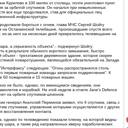
ни Курилово в 100 милях от столицы, почти уничтожил пункт
я за орбитой спутников. Он начался при невыясненных
пустя все еще продолжался, став для официальных лиц
военной инфраструктуры.
продолжали бороться с огнем, глава МЧС Сергей Шойгу
 на Останкинской телебашне, произошедшим спустя всего
: из-за него на несколько дней прекратилось телевещание на
ара, а серьезность объекта",- подчеркнул Шойгу.
уть в результате обычного короткого замыкания, быстро
й объект - трехэтажное деревянное здание, которое скорее
истемой пожаротушения, являющейся обязательной на Западе.
 "Интерфаксу" следующее: "Огонь распространялся столь
о первые пожарные команды запросили подкрепления". К
е 50 пожарников и 15 пожарных машин.
щено не было, однако, по имеющимся сведениям, они
молетов и кораблей. На этой неделе в отчете Jane's Defence
нет на орбите спутников-шпионов.
 генерал Анатолий Перминов заявил, что 4 спутника, связь с
гим спутникам, управление которыми осуществляется с других
ля восстановления контакта.
, однако по телевидению показали пленку, на которой видны
му шара, а также ряд направленных кверху параболических