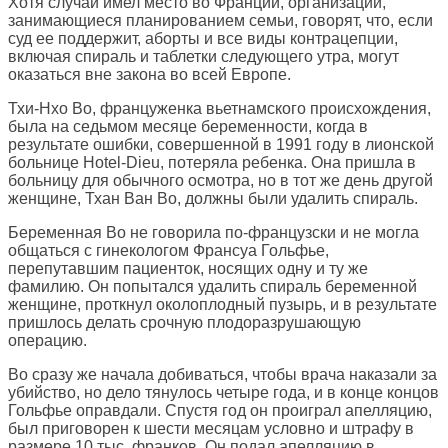
Хотя случай имел место во Франции, организации,
занимающиеся планированием семьи, говорят, что, если
суд ее поддержит, аборты и все виды контрацепции,
включая спираль и таблетки следующего утра, могут
оказаться вне закона во всей Европе.
Тхи-Нхо Во, француженка вьетнамского происхождения,
была на седьмом месяце беременности, когда в
результате ошибки, совершенной в 1991 году в лионской
больнице Hotel-Dieu, потеряла ребенка. Она пришла в
больницу для обычного осмотра, но в тот же день другой
женщине, Тхан Ван Во, должны были удалить спираль.
Беременная Во не говорила по-французски и не могла
общаться с гинекологом Франсуа Гольфье,
перепутавшим пациенток, носящих одну и ту же
фамилию. Он попытался удалить спираль беременной
женщине, проткнул околоплодный пузырь, и в результате
пришлось делать срочную плодоразрушающую
операцию.
Во сразу же начала добиваться, чтобы врача наказали за
убийство, но дело тянулось четыре года, и в конце концов
Гольфье оправдали. Спустя год он проиграл апелляцию,
был приговорен к шести месяцам условно и штрафу в
размере 10 тыс. франков. Он подал апелляцию в