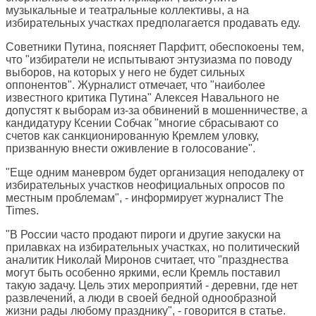
музыкальные и театральные коллективы, а на
избирательных участках предполагается продавать еду.
Советники Путина, поясняет Парфитт, обеспокоены тем,
что "избиратели не испытывают энтузиазма по поводу
выборов, на которых у него не будет сильных
оппонентов". Журналист отмечает, что "наиболее
известного критика Путина" Алексея Навального не
допустят к выборам из-за обвинений в мошенничестве, а
кандидатуру Ксении Собчак "многие сбрасывают со
счетов как санкционированную Кремлем уловку,
призванную внести оживление в голосование".
"Еще одним маневром будет организация неподалеку от
избирательных участков неофициальных опросов по
местным проблемам", - информирует журналист The
Times.
"В России часто продают пироги и другие закуски на
прилавках на избирательных участках, но политический
аналитик Николай Миронов считает, что "празднества
могут быть особенно яркими, если Кремль поставил
такую задачу. Цель этих мероприятий - деревни, где нет
развлечений, а люди в своей бедной однообразной
жизни рады любому празднику", - говорится в статье.