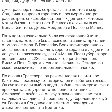
Сэндвич, Дувр, Хит, Ромни и Хастингс.
Джо Трасслер, пресс-секретарь Пяти портов и мэр
Сэндвича, попросил королеву и премьер-министра
рассмотреть список общественных деятелей, которые
могли бы занять этот пост. В список включены имена
Билла Клинтона, Джона Мейджора и Нельсона Манделы.
Пять портов изначально были конфедерацией пяти
гаваней, на которые была возложена защита Британии
от угрозы с моря. В Domesday Book зафиксирована их
обязанность предоставлять короне корабли и людей и не
допускать вражеские суда в Ла-Манш. Пост губернатора,
появившийся в 1226, занимали герцог Веллингтон,
Вильям Питт, Георг V и Уинстон Черчилль. Сегодня он
имеет исключительно церемониальное значение.
По словам Трасслера, он рекомендовал на этот пост
Клинтона, поскольку тот американец и любитель гольфа.
Он считает: если выбор падет на бывшего американского
президента, это укрепит отношения Британии с
Америкой, а любовь к гольфу отлично вписывается в
ландшафт Сэндвича. В прошлом году Королевский клуб
св. Георгия в Сэндвиче стал местом проведения
открытого чемпионата Британии.