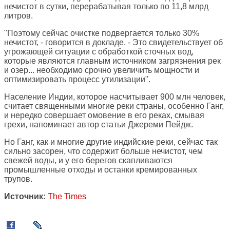
нечистот в сутки, перерабатывая только по 11,8 млрд
литров.
"Поэтому сейчас очистке подвергается только 30%
нечистот, - говорится в докладе. - Это свидетельствует об
угрожающей ситуации с обработкой сточных вод,
которые являются главным источником загрязнения рек
и озер... необходимо срочно увеличить мощности и
оптимизировать процесс утилизации".
Население Индии, которое насчитывает 900 млн человек,
считает священными многие реки страны, особенно Ганг,
и нередко совершает омовение в его реках, смывая
грехи, напоминает автор статьи Джереми Пейдж.
Но Ганг, как и многие другие индийские реки, сейчас так
сильно засорен, что содержит больше нечистот, чем
свежей воды, и у его берегов скапливаются
промышленные отходы и останки кремированных
трупов.
Источник:
The Times