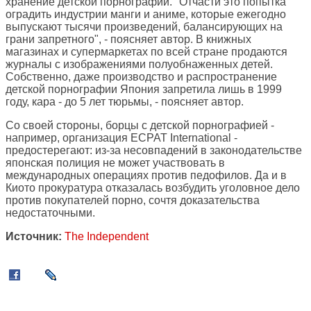
хранение детской порнографии. "Отчасти это попытка
оградить индустрии манги и аниме, которые ежегодно
выпускают тысячи произведений, балансирующих на
грани запретного", - поясняет автор. В книжных
магазинах и супермаркетах по всей стране продаются
журналы с изображениями полуобнаженных детей.
Собственно, даже производство и распространение
детской порнографии Япония запретила лишь в 1999
году, кара - до 5 лет тюрьмы, - поясняет автор.
Со своей стороны, борцы с детской порнографией -
например, организация ECPAT International -
предостерегают: из-за несовпадений в законодательстве
японская полиция не может участвовать в
международных операциях против педофилов. Да и в
Киото прокуратура отказалась возбудить уголовное дело
против покупателей порно, сочтя доказательства
недостаточными.
Источник:
The Independent