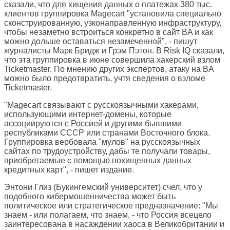
сказали, что для хищения данных о платежах 380 тыс.
клиентов группировка Magecart "установила специально
сконструированную, узконаправленную инфраструктуру,
чтобы незаметно встроиться конкретно в сайт BA и как
можно дольше оставаться незамеченной", - пишут
журналисты Марк Бридж и Грэм Пэтон. В Risk IQ сказали,
что эта группировка в июне совершила хакерский взлом
Ticketmaster. По мнению других экспертов, атаку на BA
можно было предотвратить, учтя сведения о взломе
Ticketmaster.
"Magecart связывают с русскоязычными хакерами,
использующими интернет-домены, которые
ассоциируются с Россией и другими бывшими
республиками СССР или странами Восточного блока.
Группировка вербовала "мулов" на русскоязычных
сайтах по трудоустройству, дабы те получали товары,
приобретаемые с помощью похищенных данных
кредитных карт", - пишет издание.
Энтони Глиз (Букингемский университет) счел, что у
подобного кибермошенничества может быть
политическое или стратегическое предназначение: "Мы
знаем - или полагаем, что знаем, - что Россия всецело
заинтересована в насаждении хаоса в Великобритании и