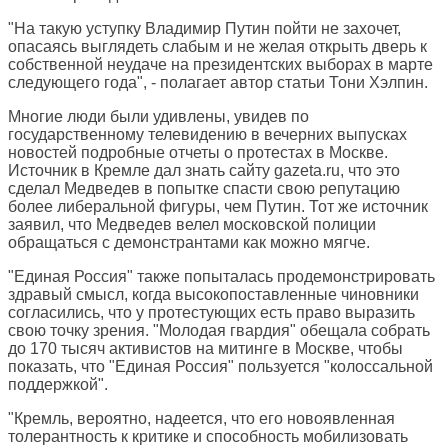
"На такую уступку Владимир Путин пойти не захочет,
опасаясь выглядеть слабым и не желая открыть дверь к
собственной неудаче на президентских выборах в марте
следующего года", - полагает автор статьи Тони Хэлпин.
Многие люди были удивлены, увидев по
государственному телевидению в вечерних выпусках
новостей подробные отчеты о протестах в Москве.
Источник в Кремле дал знать сайту gazeta.ru, что это
сделал Медведев в попытке спасти свою репутацию
более либеральной фигуры, чем Путин. Тот же источник
заявил, что Медведев велел московской полиции
обращаться с демонстрантами как можно мягче.
"Единая Россия" также попыталась продемонстрировать
здравый смысл, когда высокопоставленные чиновники
согласились, что у протестующих есть право выразить
свою точку зрения. "Молодая гвардия" обещала собрать
до 170 тысяч активистов на митинге в Москве, чтобы
показать, что "Единая Россия" пользуется "колоссальной
поддержкой".
"Кремль, вероятно, надеется, что его новоявленная
толерантность к критике и способность мобилизовать