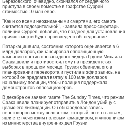
Березовского, очевидно, скончался от сердечного
приступа в своем поместье в графстве Суррей
стоимостью 10 млн евро.
"Как и со всеми неожиданными смертями, его смерть
считается подозрительной", - заявила пресс-секретарь
полиции Суррея, добавив, что позднее для установления
причин смерти будет произведено обследование.
Патаркацишвили, состояние которого оценивается в 6
млрд долларов, финансировал оппозиционную
кампанию против прозападного лидера Грузии Михаила
Саакашвили и противостоял ему на президентских
выборах в прошлом месяце. Грузия обвинила его в
планировании переворота и пустила в эфир запись, на
которой он предлагал взятку в 100 млн долларов
начальнику полиции, чтобы полиция поддержала
демонстрантов-оппозиционеров.
В декабре он заявил газете The Sunday Times, что режим
Саакашвили планирует отправить в Лондон убийцу с
целью его ликвидации. Он обнародовал запись
переговоров между человеком, который, по его словам,
является чеченским полевым командиром, и чиновником
из министерства внутренних дел Грузии.