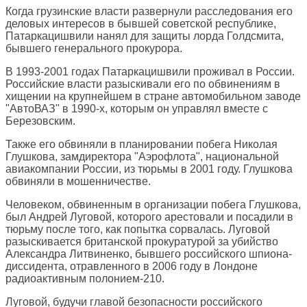
Когда грузинские власти развернули расследования его
деловых интересов в бывшей советской республике,
Патаркацишвили нанял для защиты лорда Голдсмита,
бывшего генерального прокурора.
В 1993-2001 годах Патаркацишвили проживал в России.
Российские власти разыскивали его по обвинениям в
хищении на крупнейшем в стране автомобильном заводе
"АвтоВАЗ" в 1990-х, которым он управлял вместе с
Березовским.
Также его обвиняли в планировании побега Николая
Глушкова, замдиректора "Аэрофлота", национальной
авиакомпании России, из тюрьмы в 2001 году. Глушкова
обвиняли в мошенничестве.
Человеком, обвиненным в организации побега Глушкова,
был Андрей Луговой, которого арестовали и посадили в
тюрьму после того, как попытка сорвалась. Луговой
разыскивается британской прокуратурой за убийство
Александра Литвиненко, бывшего российского шпиона-
диссидента, отравленного в 2006 году в Лондоне
радиоактивным полонием-210.
Луговой, будучи главой безопасности российского