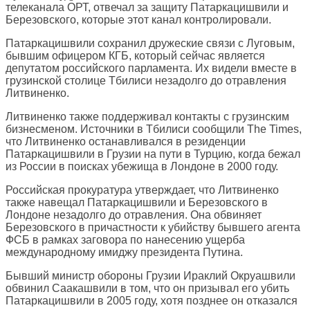
телеканала ОРТ, отвечал за защиту Патаркацишвили и
Березовского, которые этот канал контролировали.
Патаркацишвили сохранил дружеские связи с Луговым,
бывшим офицером КГБ, который сейчас является
депутатом российского парламента. Их видели вместе в
грузинской столице Тбилиси незадолго до отравления
Литвиненко.
Литвиненко также поддерживал контакты с грузинским
бизнесменом. Источники в Тбилиси сообщили The Times,
что Литвиненко останавливался в резиденции
Патаркацишвили в Грузии на пути в Турцию, когда бежал
из России в поисках убежища в Лондоне в 2000 году.
Российская прокуратура утверждает, что Литвиненко
также навещал Патаркацишвили и Березовского в
Лондоне незадолго до отравления. Она обвиняет
Березовского в причастности к убийству бывшего агента
ФСБ в рамках заговора по нанесению ущерба
международному имиджу президента Путина.
Бывший министр обороны Грузии Ираклий Окруашвили
обвинил Саакашвили в том, что он призывал его убить
Патаркацишвили в 2005 году, хотя позднее он отказался