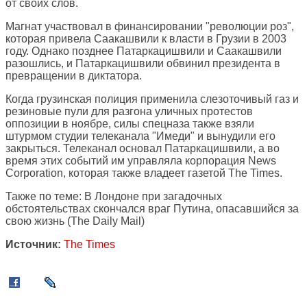
от своих слов.
Магнат участвовал в финансировании "революции роз",
которая привела Саакашвили к власти в Грузии в 2003
году. Однако позднее Патаркацишвили и Саакашвили
разошлись, и Патаркацишвили обвинил президента в
превращении в диктатора.
Когда грузинская полиция применила слезоточивый газ и
резиновые пули для разгона уличных протестов
оппозиции в ноябре, силы спецназа также взяли
штурмом студии телеканала "Имеди" и вынудили его
закрыться. Телеканал основал Патаркацишвили, а во
время этих событий им управляла корпорация News
Corporation, которая также владеет газетой The Times.
Также по теме:
В Лондоне при загадочных
обстоятельствах скончался враг Путина, опасавшийся за
свою жизнь
(The Daily Mail)
Источник:
The Times