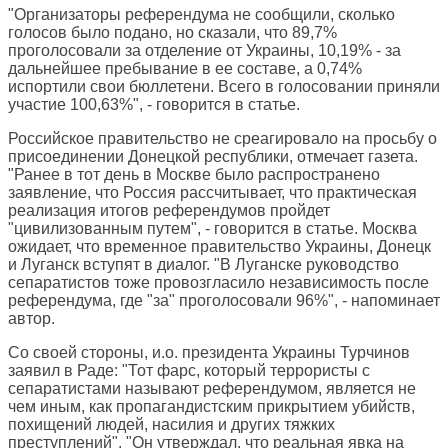
"Организаторы референдума не сообщили, сколько
голосов было подано, но сказали, что 89,7%
проголосовали за отделение от Украины, 10,19% - за
дальнейшее пребывание в ее составе, а 0,74%
испортили свои бюллетени. Всего в голосовании приняли
участие 100,63%", - говорится в статье.
Российское правительство не среагировало на просьбу о
присоединении Донецкой республики, отмечает газета.
"Ранее в тот день в Москве было распространено
заявление, что Россия рассчитывает, что практическая
реализация итогов референдумов пройдет
"цивилизованным путем", - говорится в статье. Москва
ожидает, что временное правительство Украины, Донецк
и Луганск вступят в диалог. "В Луганске руководство
сепаратистов тоже провозгласило независимость после
референдума, где "за" проголосовали 96%", - напоминает
автор.
Со своей стороны, и.о. президента Украины Турчинов
заявил в Раде: "Тот фарс, который террористы с
сепаратистами называют референдумом, является не
чем иным, как пропагандистским прикрытием убийств,
похищений людей, насилия и других тяжких
преступлений". "Он утверждал, что реальная явка на