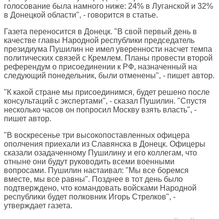
голосование была намного ниже: 24% в Луганской и 32%
в Донецкой области", - говорится в статье.
Газета переносится в Донецк. "В свой первый день в
качестве главы Народной республики председатель
президиума Пушилин не имел уверенности насчет темпа
политических связей с Кремлем. Планы провести второй
референдум о присоединении к РФ, назначенный на
следующий понедельник, были отменены", - пишет автор.
"К какой стране мы присоединимся, будет решено после
консультаций с экспертами", - сказал Пушилин. "Спустя
несколько часов он попросил Москву взять власть", -
пишет автор.
"В воскресенье три высокопоставленных офицера
ополчения приехали из Славянска в Донецк. Офицеры
сказали озадаченному Пушилину и его коллегам, что
отныне они будут руководить всеми военными
вопросами. Пушилин настаивал: "Мы все боремся
вместе, мы все равны". Позднее в тот день было
подтверждено, что командовать войсками Народной
республики будет полковник Игорь Стрелков", -
утверждает газета.