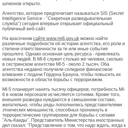
шпионов открыто.
Агентство, которое предпочитает называться SIS (Secret
Intelligence Service - "Секретная разведывательная
служба") сегодня впервые открывает официальный
публичный веб-сайт.
На красочном
сайте www.mi6.gov.uk
можно найти
различные подробности об истории агентства, его роли и
степени ответственности за те или иные события
прошлого. Однако основная цель ресурса - привлекать
новых людей. В MI-6 служит столько же человек, сколько
в сестринском агентстве MI-5 - около 2 тысяч. Оба
агентства недавно получили солидное финансовое
вливание с подачи Гордона Брауна, чтобы повысить их
возможности в области борьбы с терроризмом.
MI-5 планирует нанять тысячу офицеров, потребность MI-
6 в новом персонале исчисляется сотнями. Кроме того,
внешняя разведка нуждаются в смешанном составе,
желательно, чтобы ряды пополнились представителями
этнических меньшинств, способных проникнуть в
террористические группировки для борьбы с силами
"Аль-Каиды". Представитель Министерства иностранных
дел сказал: "Представление о том, что надо ждать, когда к