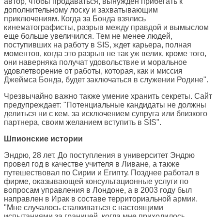
автор, чтобы продаваться, вынужден прибегать к
дополнительному лоску и захватывающим
приключениям. Когда за Бонда взялись
кинематографисты, разрыв между правдой и вымыслом
еще больше увеличился. Тем не менее людей,
поступивших на работу в SIS, ждет карьера, полная
моментов, когда это разрыв не так уж велик, кроме того,
они наверняка получат удовольствие и моральное
удовлетворение от работы, которая, как и миссия
Джеймса Бонда, будет заключаться в служении Родине".
Чрезвычайно важно также умение хранить секреты. Сайт
предупреждает: "Потенциальные кандидаты не должны
делиться ни с кем, за исключением супруга или близкого
партнера, своим желанием вступить в SIS".
Шпионские истории
Эндрю, 28 лет. До поступления в университет Эндрю
провел год в качестве учителя в Ливане, а также
путешествовал по Сирии и Египту. Позднее работал в
фирме, оказывающей консультационные услуги по
вопросам управления в Лондоне, а в 2003 году был
направлен в Ирак в составе территориальной армии.
"Мне случалось сталкиваться с настоящими
испытаниями за границей, когда мне приходилось