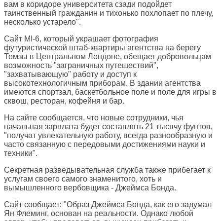
вам в коридоре университета сзади подойдет
таинственный гражданин и тихонько похлопает по плечу,
несколько устарело".
Сайт MI-6, который украшает фотография
футуристической штаб-квартиры агентства на берегу
Темзы в Центральном Лондоне, обещает добровольцам
возможность "заграничных путешествий",
"захватывающую" работу и доступ к
высокотехнологичным приборам. В здании агентства
имеются спортзал, баскетбольное поле и поле для игры в
сквош, ресторан, кофейня и бар.
На сайте сообщается, что новые сотрудники, чья
начальная зарплата будет составлять 21 тысячу фунтов,
"получат увлекательную работу, всегда разнообразную и
часто связанную с передовыми достижениями науки и
техники".
Секретная разведывательная служба также прибегает к
услугам своего самого знаменитого, хоть и
вымышленного вербовщика - Джеймса Бонда.
Сайт сообщает: "Образ Джеймса Бонда, как его задумал
Ян Флеминг, основан на реальности. Однако любой